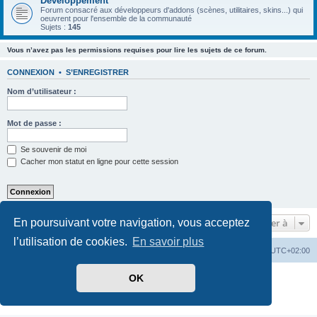
Développement
Forum consacré aux développeurs d'addons (scènes, utilitaires, skins...) qui
oeuvrent pour l'ensemble de la communauté
Sujets :
145
Vous n’avez pas les permissions requises pour lire les sujets de ce forum.
CONNEXION
•
S’ENREGISTRER
Nom d’utilisateur :
Mot de passe :
Se souvenir de moi
Cacher mon statut en ligne pour cette session
Aller à
En poursuivant votre navigation, vous acceptez
l’utilisation de cookies.
En savoir plus
Index du forum
Supprimer les cookies
Heures au format
UTC+02:00
Développé par
phpBB
® Forum Software © phpBB Limited
OK
Traduit par
phpBB-fr.com
Confidentialité
|
Conditions