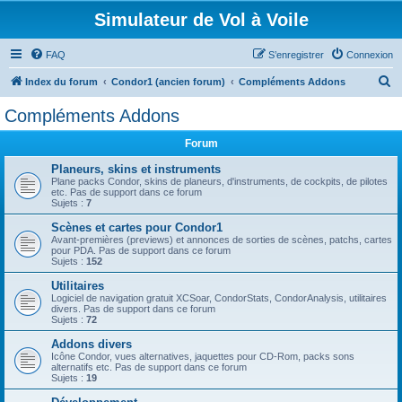
Simulateur de Vol à Voile
FAQ
S’enregistrer
Connexion
R
Index du forum
Condor1 (ancien forum)
Compléments Addons
e
Compléments Addons
c
Forum
h
e
Planeurs, skins et instruments
Plane packs Condor, skins de planeurs, d'instruments, de cockpits, de pilotes
r
etc. Pas de support dans ce forum
Sujets :
7
c
Scènes et cartes pour Condor1
h
Avant-premières (previews) et annonces de sorties de scènes, patchs, cartes
pour PDA. Pas de support dans ce forum
e
Sujets :
152
r
Utilitaires
Logiciel de navigation gratuit XCSoar, CondorStats, CondorAnalysis, utilitaires
divers. Pas de support dans ce forum
Sujets :
72
Addons divers
Icône Condor, vues alternatives, jaquettes pour CD-Rom, packs sons
alternatifs etc. Pas de support dans ce forum
Sujets :
19