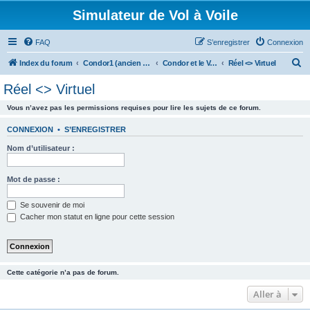
Simulateur de Vol à Voile
FAQ
S’enregistrer
Connexion
R
Index du forum
Condor1 (ancien forum)
Condor et le Vol Réel
Réel <> Virtuel
e
Réel <> Virtuel
c
Vous n’avez pas les permissions requises pour lire les sujets de ce forum.
h
e
CONNEXION
•
S’ENREGISTRER
r
Nom d’utilisateur :
c
h
Mot de passe :
e
Se souvenir de moi
r
Cacher mon statut en ligne pour cette session
Cette catégorie n’a pas de forum.
Aller à