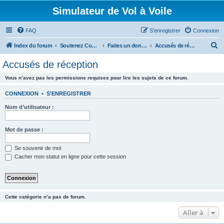
Simulateur de Vol à Voile
FAQ
S’enregistrer
Connexion
R
Index du forum
Soutenez CondorSim.fr
Faites un don pour nous aider à financer le forum et les serveurs !
Accusés de réception
e
Accusés de réception
c
Vous n’avez pas les permissions requises pour lire les sujets de ce forum.
h
e
CONNEXION
•
S’ENREGISTRER
r
Nom d’utilisateur :
c
h
Mot de passe :
e
Se souvenir de moi
r
Cacher mon statut en ligne pour cette session
Cette catégorie n’a pas de forum.
Aller à