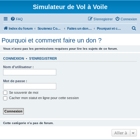
Simulateur de Vol à Voile
FAQ
S’enregistrer
Connexion
R
Index du forum
Soutenez CondorSim.fr
Faites un don pour nous aider à financer le forum et les serveurs !
Pourquoi et comment faire un don ?
e
Pourquoi et comment faire un don ?
c
Vous n’avez pas les permissions requises pour lire les sujets de ce forum.
h
e
CONNEXION
•
S’ENREGISTRER
r
Nom d’utilisateur :
c
h
Mot de passe :
e
Se souvenir de moi
r
Cacher mon statut en ligne pour cette session
Cette catégorie n’a pas de forum.
Aller à