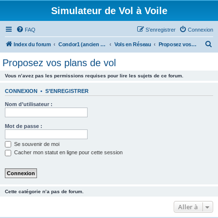
Simulateur de Vol à Voile
FAQ
S’enregistrer
Connexion
R
Index du forum
Condor1 (ancien forum)
Vols en Réseau
Proposez vos plans de vol
e
Proposez vos plans de vol
c
Vous n’avez pas les permissions requises pour lire les sujets de ce forum.
h
e
CONNEXION
•
S’ENREGISTRER
r
Nom d’utilisateur :
c
h
Mot de passe :
e
Se souvenir de moi
r
Cacher mon statut en ligne pour cette session
Cette catégorie n’a pas de forum.
Aller à