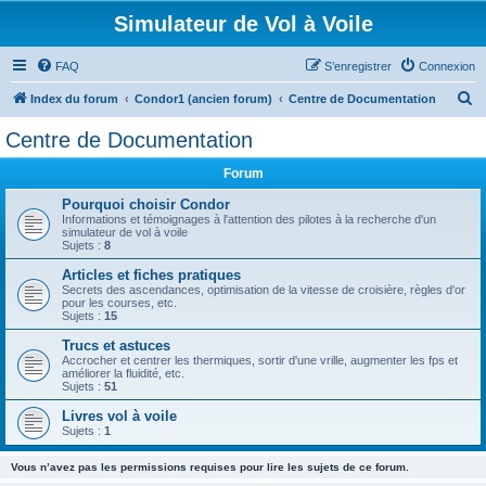
Simulateur de Vol à Voile
FAQ
S’enregistrer
Connexion
R
Index du forum
Condor1 (ancien forum)
Centre de Documentation
e
Centre de Documentation
c
Forum
h
e
Pourquoi choisir Condor
Informations et témoignages à l'attention des pilotes à la recherche d'un
r
simulateur de vol à voile
Sujets :
8
c
Articles et fiches pratiques
h
Secrets des ascendances, optimisation de la vitesse de croisière, règles d'or
pour les courses, etc.
e
Sujets :
15
r
Trucs et astuces
Accrocher et centrer les thermiques, sortir d'une vrille, augmenter les fps et
améliorer la fluidité, etc.
Sujets :
51
Livres vol à voile
Sujets :
1
Vous n’avez pas les permissions requises pour lire les sujets de ce forum.