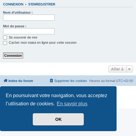
CONNEXION
•
S’ENREGISTRER
Nom d’utilisateur :
Mot de passe :
Se souvenir de moi
Cacher mon statut en ligne pour cette session
Aller à
Index du forum
Supprimer les cookies
Heures au format
UTC+02:00
Développé par
phpBB
® Forum Software © phpBB Limited
En poursuivant votre navigation, vous acceptez
Traduit par
phpBB-fr.com
Confidentialité
|
Conditions
l’utilisation de cookies.
En savoir plus
OK