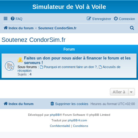
Simulateur de Vol à Voile
FAQ
S’enregistrer
Connexion
R
Index du forum
Soutenez CondorSim.fr
e
Soutenez CondorSim.fr
c
Forum
h
e
Faites un don pour nous aider à financer le forum et les
serveurs !
r
Sous-forums :
Pourquoi et comment faire un don ?
,
Accusés de
réception
c
Sujets :
4
h
e
Aller à
r
Index du forum
Supprimer les cookies
Heures au format
UTC+02:00
Développé par
phpBB
® Forum Software © phpBB Limited
Traduit par
phpBB-fr.com
Confidentialité
|
Conditions