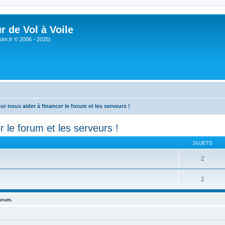
r de Vol à Voile
sim.fr © 2006 - 2025)
r nous aider à financer le forum et les serveurs !
 le forum et les serveurs !
SUJETS
2
2
forum.