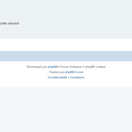
cette session
Développé par
phpBB
® Forum Software © phpBB Limited
Traduit par
phpBB-fr.com
Confidentialité
|
Conditions