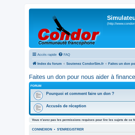
Simulateu
(http://www.condor
Accès rapide
FAQ
Index du forum
Soutenez CondorSim.fr
Faites un don pou
Faites un don pour nous aider à financer
FORUM
Pourquoi et comment faire un don ?
Accusés de réception
Vous n’avez pas les permissions requises pour lire les sujets de ce 
CONNEXION
•
S’ENREGISTRER