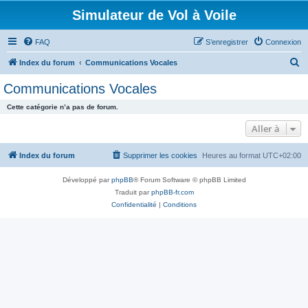
Simulateur de Vol à Voile
FAQ
S’enregistrer
Connexion
R
Index du forum
Communications Vocales
e
Communications Vocales
c
Cette catégorie n’a pas de forum.
h
Aller à
e
r
Index du forum
Supprimer les cookies
Heures au format
UTC+02:00
c
h
Développé par
phpBB
® Forum Software © phpBB Limited
Traduit par
phpBB-fr.com
e
Confidentialité
|
Conditions
r