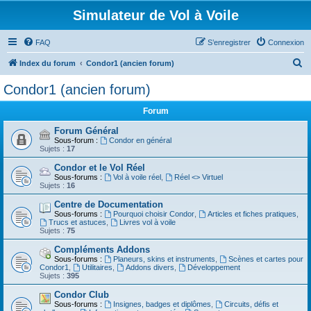
Simulateur de Vol à Voile
FAQ
S’enregistrer
Connexion
R
Index du forum
Condor1 (ancien forum)
e
Condor1 (ancien forum)
c
Forum
h
e
Forum Général
Sous-forum :
Condor en général
r
Sujets :
17
c
Condor et le Vol Réel
Sous-forums :
Vol à voile réel
,
Réel <> Virtuel
h
Sujets :
16
e
Centre de Documentation
r
Sous-forums :
Pourquoi choisir Condor
,
Articles et fiches pratiques
,
Trucs et astuces
,
Livres vol à voile
Sujets :
75
Compléments Addons
Sous-forums :
Planeurs, skins et instruments
,
Scènes et cartes pour
Condor1
,
Utilitaires
,
Addons divers
,
Développement
Sujets :
395
Condor Club
Sous-forums :
Insignes, badges et diplômes
,
Circuits, défis et