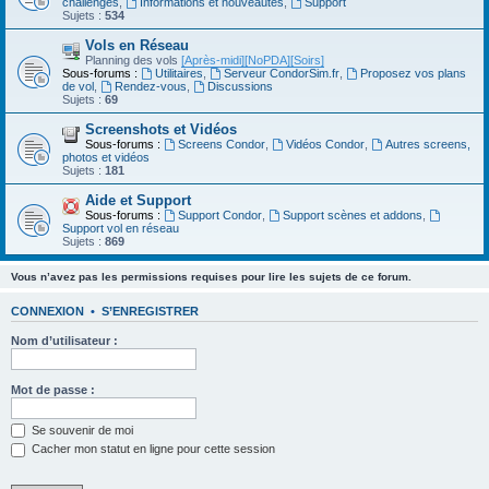
challenges
,
Informations et nouveautés
,
Support
Sujets :
534
Vols en Réseau
Planning des vols
[Après-midi]
[NoPDA]
[Soirs]
Sous-forums :
Utilitaires
,
Serveur CondorSim.fr
,
Proposez vos plans
de vol
,
Rendez-vous
,
Discussions
Sujets :
69
Screenshots et Vidéos
Sous-forums :
Screens Condor
,
Vidéos Condor
,
Autres screens,
photos et vidéos
Sujets :
181
Aide et Support
Sous-forums :
Support Condor
,
Support scènes et addons
,
Support vol en réseau
Sujets :
869
Vous n’avez pas les permissions requises pour lire les sujets de ce forum.
CONNEXION
•
S’ENREGISTRER
Nom d’utilisateur :
Mot de passe :
Se souvenir de moi
Cacher mon statut en ligne pour cette session