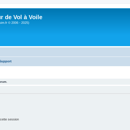
r de Vol à Voile
sim.fr © 2006 - 2025)
Support
forum.
cette session