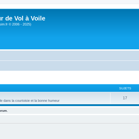
r de Vol à Voile
sim.fr © 2006 - 2025)
SUJETS
17
le dans la courtoisie et la bonne humeur
forum.