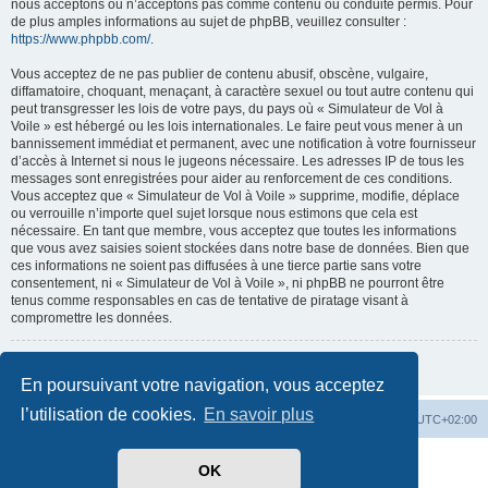
nous acceptons ou n’acceptons pas comme contenu ou conduite permis. Pour
de plus amples informations au sujet de phpBB, veuillez consulter :
https://www.phpbb.com/
.
Vous acceptez de ne pas publier de contenu abusif, obscène, vulgaire,
diffamatoire, choquant, menaçant, à caractère sexuel ou tout autre contenu qui
peut transgresser les lois de votre pays, du pays où « Simulateur de Vol à
Voile » est hébergé ou les lois internationales. Le faire peut vous mener à un
bannissement immédiat et permanent, avec une notification à votre fournisseur
d’accès à Internet si nous le jugeons nécessaire. Les adresses IP de tous les
messages sont enregistrées pour aider au renforcement de ces conditions.
Vous acceptez que « Simulateur de Vol à Voile » supprime, modifie, déplace
ou verrouille n’importe quel sujet lorsque nous estimons que cela est
nécessaire. En tant que membre, vous acceptez que toutes les informations
que vous avez saisies soient stockées dans notre base de données. Bien que
ces informations ne soient pas diffusées à une tierce partie sans votre
consentement, ni « Simulateur de Vol à Voile », ni phpBB ne pourront être
tenus comme responsables en cas de tentative de piratage visant à
compromettre les données.
Retour à la page précédente
En poursuivant votre navigation, vous acceptez
l’utilisation de cookies.
En savoir plus
Index du forum
Supprimer les cookies
Heures au format
UTC+02:00
Développé par
phpBB
® Forum Software © phpBB Limited
OK
Traduit par
phpBB-fr.com