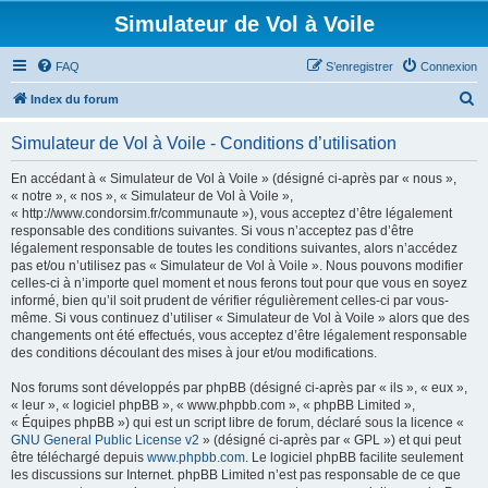
Simulateur de Vol à Voile
FAQ
S’enregistrer
Connexion
R
Index du forum
e
Simulateur de Vol à Voile - Conditions d’utilisation
c
h
En accédant à « Simulateur de Vol à Voile » (désigné ci-après par « nous »,
« notre », « nos », « Simulateur de Vol à Voile »,
e
« http://www.condorsim.fr/communaute »), vous acceptez d’être légalement
r
responsable des conditions suivantes. Si vous n’acceptez pas d’être
légalement responsable de toutes les conditions suivantes, alors n’accédez
c
pas et/ou n’utilisez pas « Simulateur de Vol à Voile ». Nous pouvons modifier
h
celles-ci à n’importe quel moment et nous ferons tout pour que vous en soyez
informé, bien qu’il soit prudent de vérifier régulièrement celles-ci par vous-
e
même. Si vous continuez d’utiliser « Simulateur de Vol à Voile » alors que des
r
changements ont été effectués, vous acceptez d’être légalement responsable
des conditions découlant des mises à jour et/ou modifications.
Nos forums sont développés par phpBB (désigné ci-après par « ils », « eux »,
« leur », « logiciel phpBB », « www.phpbb.com », « phpBB Limited »,
« Équipes phpBB ») qui est un script libre de forum, déclaré sous la licence «
GNU General Public License v2
» (désigné ci-après par « GPL ») et qui peut
être téléchargé depuis
www.phpbb.com
. Le logiciel phpBB facilite seulement
les discussions sur Internet. phpBB Limited n’est pas responsable de ce que