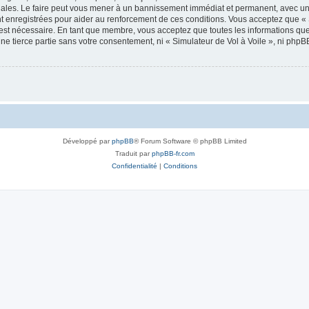
onales. Le faire peut vous mener à un bannissement immédiat et permanent, avec une 
 enregistrées pour aider au renforcement de ces conditions. Vous acceptez que « 
 est nécessaire. En tant que membre, vous acceptez que toutes les informations qu
une tierce partie sans votre consentement, ni « Simulateur de Vol à Voile », ni ph
Développé par
phpBB
® Forum Software © phpBB Limited
Traduit par
phpBB-fr.com
Confidentialité
|
Conditions