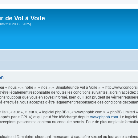
r de Vol à Voile
sim.fr © 2006 - 2025)
on
ar « nous », « notre », « nos », « Simulateur de Vol à Voile », « http://www.condo
’être légalement responsable de toutes les conditions suivantes, alors n’accédez pa
ns tout pour que vous en soyez informé, bien qu’il soit prudent de vérifier régulièr
é effectués, vous acceptez d’être légalement responsable des conditions découlant
ls », « eux », « leur », « logiciel phpBB », « www.phpbb.com », « phpBB Limited »,
-après par « GPL ») et qui peut être téléchargé depuis
www.phpbb.com
. Le logicie
acceptons pas comme contenu ou conduite permis. Pour de plus amples informations
lgaire, diffamatoire, choquant, menaçant, à caractère sexuel ou tout autre contenu 