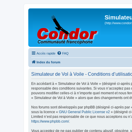
Simulateu
(http://www.condor
Accès rapide
FAQ
Index du forum
Simulateur de Vol à Voile - Conditions d’utilisati
En accédant à « Simulateur de Vol à Voile » (désigné ci-après p
responsable des conditions suivantes. Si vous n’acceptez pas d
pouvons modifier celles-ci à n’importe quel moment et nous fero
« Simulateur de Vol à Voile » alors que des changements ont ét
Nos forums sont développés par phpBB (désigné ci-après par « i
sous la licence «
GNU General Public License v2
» (désigné ci
Limited n’est pas responsable de ce que nous acceptons ou n’
https://www.phpbb.com/
.
Vous acceptez de ne pas publier de contenu abusif, obscène, vu