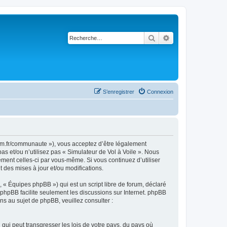
Rechercher
Recherche avancé
S’enregistrer
Connexion
rsim.fr/communaute »), vous acceptez d’être légalement
s et/ou n’utilisez pas « Simulateur de Vol à Voile ». Nous
ement celles-ci par vous-même. Si vous continuez d’utiliser
 des mises à jour et/ou modifications.
 « Équipes phpBB ») qui est un script libre de forum, déclaré
l phpBB facilite seulement les discussions sur Internet. phpBB
 au sujet de phpBB, veuillez consulter :
qui peut transgresser les lois de votre pays, du pays où