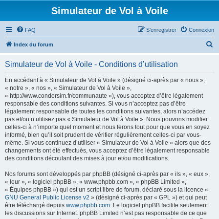
Simulateur de Vol à Voile
FAQ
S’enregistrer
Connexion
R
Index du forum
e
Simulateur de Vol à Voile - Conditions d’utilisation
c
h
En accédant à « Simulateur de Vol à Voile » (désigné ci-après par « nous »,
« notre », « nos », « Simulateur de Vol à Voile »,
e
« http://www.condorsim.fr/communaute »), vous acceptez d’être légalement
r
responsable des conditions suivantes. Si vous n’acceptez pas d’être
légalement responsable de toutes les conditions suivantes, alors n’accédez
c
pas et/ou n’utilisez pas « Simulateur de Vol à Voile ». Nous pouvons modifier
h
celles-ci à n’importe quel moment et nous ferons tout pour que vous en soyez
informé, bien qu’il soit prudent de vérifier régulièrement celles-ci par vous-
e
même. Si vous continuez d’utiliser « Simulateur de Vol à Voile » alors que des
r
changements ont été effectués, vous acceptez d’être légalement responsable
des conditions découlant des mises à jour et/ou modifications.
Nos forums sont développés par phpBB (désigné ci-après par « ils », « eux »,
« leur », « logiciel phpBB », « www.phpbb.com », « phpBB Limited »,
« Équipes phpBB ») qui est un script libre de forum, déclaré sous la licence «
GNU General Public License v2
» (désigné ci-après par « GPL ») et qui peut
être téléchargé depuis
www.phpbb.com
. Le logiciel phpBB facilite seulement
les discussions sur Internet. phpBB Limited n’est pas responsable de ce que