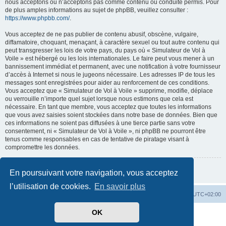
nous acceptons ou n’acceptons pas comme contenu ou conduite permis. Pour
de plus amples informations au sujet de phpBB, veuillez consulter :
https://www.phpbb.com/
.
Vous acceptez de ne pas publier de contenu abusif, obscène, vulgaire,
diffamatoire, choquant, menaçant, à caractère sexuel ou tout autre contenu qui
peut transgresser les lois de votre pays, du pays où « Simulateur de Vol à
Voile » est hébergé ou les lois internationales. Le faire peut vous mener à un
bannissement immédiat et permanent, avec une notification à votre fournisseur
d’accès à Internet si nous le jugeons nécessaire. Les adresses IP de tous les
messages sont enregistrées pour aider au renforcement de ces conditions.
Vous acceptez que « Simulateur de Vol à Voile » supprime, modifie, déplace
ou verrouille n’importe quel sujet lorsque nous estimons que cela est
nécessaire. En tant que membre, vous acceptez que toutes les informations
que vous avez saisies soient stockées dans notre base de données. Bien que
ces informations ne soient pas diffusées à une tierce partie sans votre
consentement, ni « Simulateur de Vol à Voile », ni phpBB ne pourront être
tenus comme responsables en cas de tentative de piratage visant à
compromettre les données.
Retour à la page précédente
En poursuivant votre navigation, vous acceptez
l’utilisation de cookies.
En savoir plus
Index du forum
Supprimer les cookies
Heures au format
UTC+02:00
OK
Développé par
phpBB
® Forum Software © phpBB Limited
Traduit par
phpBB-fr.com