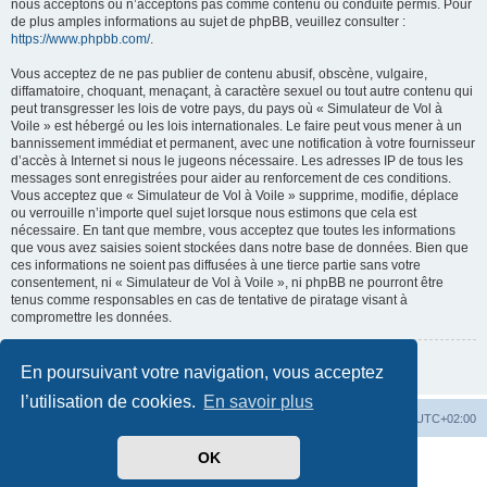
nous acceptons ou n’acceptons pas comme contenu ou conduite permis. Pour
de plus amples informations au sujet de phpBB, veuillez consulter :
https://www.phpbb.com/
.
Vous acceptez de ne pas publier de contenu abusif, obscène, vulgaire,
diffamatoire, choquant, menaçant, à caractère sexuel ou tout autre contenu qui
peut transgresser les lois de votre pays, du pays où « Simulateur de Vol à
Voile » est hébergé ou les lois internationales. Le faire peut vous mener à un
bannissement immédiat et permanent, avec une notification à votre fournisseur
d’accès à Internet si nous le jugeons nécessaire. Les adresses IP de tous les
messages sont enregistrées pour aider au renforcement de ces conditions.
Vous acceptez que « Simulateur de Vol à Voile » supprime, modifie, déplace
ou verrouille n’importe quel sujet lorsque nous estimons que cela est
nécessaire. En tant que membre, vous acceptez que toutes les informations
que vous avez saisies soient stockées dans notre base de données. Bien que
ces informations ne soient pas diffusées à une tierce partie sans votre
consentement, ni « Simulateur de Vol à Voile », ni phpBB ne pourront être
tenus comme responsables en cas de tentative de piratage visant à
compromettre les données.
Retour à la page précédente
En poursuivant votre navigation, vous acceptez
l’utilisation de cookies.
En savoir plus
Index du forum
Supprimer les cookies
Heures au format
UTC+02:00
OK
Développé par
phpBB
® Forum Software © phpBB Limited
Traduit par
phpBB-fr.com