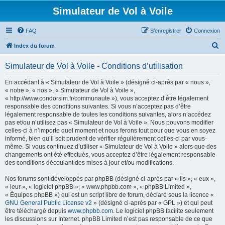
Simulateur de Vol à Voile
FAQ
S’enregistrer
Connexion
R
Index du forum
e
Simulateur de Vol à Voile - Conditions d’utilisation
c
h
En accédant à « Simulateur de Vol à Voile » (désigné ci-après par « nous »,
« notre », « nos », « Simulateur de Vol à Voile »,
e
« http://www.condorsim.fr/communaute »), vous acceptez d’être légalement
r
responsable des conditions suivantes. Si vous n’acceptez pas d’être
légalement responsable de toutes les conditions suivantes, alors n’accédez
c
pas et/ou n’utilisez pas « Simulateur de Vol à Voile ». Nous pouvons modifier
h
celles-ci à n’importe quel moment et nous ferons tout pour que vous en soyez
informé, bien qu’il soit prudent de vérifier régulièrement celles-ci par vous-
e
même. Si vous continuez d’utiliser « Simulateur de Vol à Voile » alors que des
r
changements ont été effectués, vous acceptez d’être légalement responsable
des conditions découlant des mises à jour et/ou modifications.
Nos forums sont développés par phpBB (désigné ci-après par « ils », « eux »,
« leur », « logiciel phpBB », « www.phpbb.com », « phpBB Limited »,
« Équipes phpBB ») qui est un script libre de forum, déclaré sous la licence «
GNU General Public License v2
» (désigné ci-après par « GPL ») et qui peut
être téléchargé depuis
www.phpbb.com
. Le logiciel phpBB facilite seulement
les discussions sur Internet. phpBB Limited n’est pas responsable de ce que