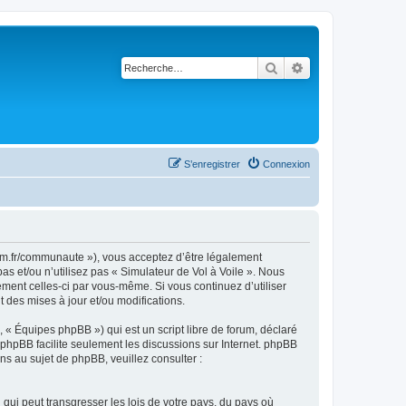
Rechercher
Recherche avancé
S’enregistrer
Connexion
rsim.fr/communaute »), vous acceptez d’être légalement
s et/ou n’utilisez pas « Simulateur de Vol à Voile ». Nous
ement celles-ci par vous-même. Si vous continuez d’utiliser
 des mises à jour et/ou modifications.
 « Équipes phpBB ») qui est un script libre de forum, déclaré
l phpBB facilite seulement les discussions sur Internet. phpBB
 au sujet de phpBB, veuillez consulter :
qui peut transgresser les lois de votre pays, du pays où