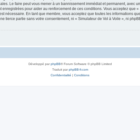
onales. Le faire peut vous mener à un bannissement immédiat et permanent, avec une 
 enregistrées pour aider au renforcement de ces conditions. Vous acceptez que « 
 est nécessaire. En tant que membre, vous acceptez que toutes les informations qu
une tierce partie sans votre consentement, ni « Simulateur de Vol à Voile », ni ph
Développé par
phpBB
® Forum Software © phpBB Limited
Traduit par
phpBB-fr.com
Confidentialité
|
Conditions