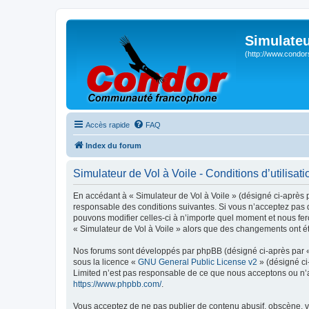
Simulateu
(http://www.condor
Accès rapide
FAQ
Index du forum
Simulateur de Vol à Voile - Conditions d’utilisati
En accédant à « Simulateur de Vol à Voile » (désigné ci-après p
responsable des conditions suivantes. Si vous n’acceptez pas d
pouvons modifier celles-ci à n’importe quel moment et nous fero
« Simulateur de Vol à Voile » alors que des changements ont ét
Nos forums sont développés par phpBB (désigné ci-après par « i
sous la licence «
GNU General Public License v2
» (désigné ci
Limited n’est pas responsable de ce que nous acceptons ou n’
https://www.phpbb.com/
.
Vous acceptez de ne pas publier de contenu abusif, obscène, vu