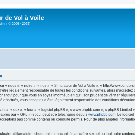
r de Vol à Voile
sim.fr © 2006 - 2025)
on
ar « nous », « notre », « nos », « Simulateur de Vol à Voile », « http://www.condo
’être légalement responsable de toutes les conditions suivantes, alors n’accédez pa
ns tout pour que vous en soyez informé, bien qu’il soit prudent de vérifier régulièr
é effectués, vous acceptez d’être légalement responsable des conditions découlant
ls », « eux », « leur », « logiciel phpBB », « www.phpbb.com », « phpBB Limited »,
-après par « GPL ») et qui peut être téléchargé depuis
www.phpbb.com
. Le logicie
acceptons pas comme contenu ou conduite permis. Pour de plus amples informations
lgaire, diffamatoire, choquant, menaçant, à caractère sexuel ou tout autre contenu 