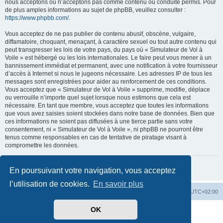
nous acceptons ou n’acceptons pas comme contenu ou conduite permis. Pour
de plus amples informations au sujet de phpBB, veuillez consulter :
https://www.phpbb.com/
.
Vous acceptez de ne pas publier de contenu abusif, obscène, vulgaire,
diffamatoire, choquant, menaçant, à caractère sexuel ou tout autre contenu qui
peut transgresser les lois de votre pays, du pays où « Simulateur de Vol à
Voile » est hébergé ou les lois internationales. Le faire peut vous mener à un
bannissement immédiat et permanent, avec une notification à votre fournisseur
d’accès à Internet si nous le jugeons nécessaire. Les adresses IP de tous les
messages sont enregistrées pour aider au renforcement de ces conditions.
Vous acceptez que « Simulateur de Vol à Voile » supprime, modifie, déplace
ou verrouille n’importe quel sujet lorsque nous estimons que cela est
nécessaire. En tant que membre, vous acceptez que toutes les informations
que vous avez saisies soient stockées dans notre base de données. Bien que
ces informations ne soient pas diffusées à une tierce partie sans votre
consentement, ni « Simulateur de Vol à Voile », ni phpBB ne pourront être
tenus comme responsables en cas de tentative de piratage visant à
compromettre les données.
Retour à la page précédente
En poursuivant votre navigation, vous acceptez
l’utilisation de cookies.
En savoir plus
Index du forum
Supprimer les cookies
Heures au format
UTC+02:00
OK
Développé par
phpBB
® Forum Software © phpBB Limited
Traduit par
phpBB-fr.com