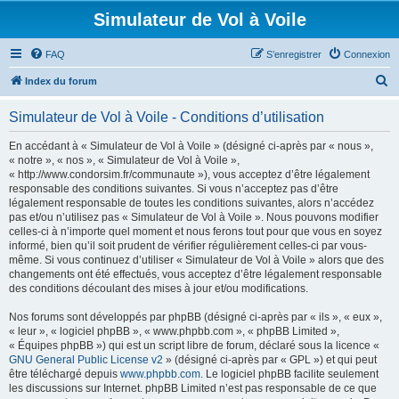
Simulateur de Vol à Voile
FAQ
S’enregistrer
Connexion
R
Index du forum
e
Simulateur de Vol à Voile - Conditions d’utilisation
c
h
En accédant à « Simulateur de Vol à Voile » (désigné ci-après par « nous »,
« notre », « nos », « Simulateur de Vol à Voile »,
e
« http://www.condorsim.fr/communaute »), vous acceptez d’être légalement
r
responsable des conditions suivantes. Si vous n’acceptez pas d’être
légalement responsable de toutes les conditions suivantes, alors n’accédez
c
pas et/ou n’utilisez pas « Simulateur de Vol à Voile ». Nous pouvons modifier
h
celles-ci à n’importe quel moment et nous ferons tout pour que vous en soyez
informé, bien qu’il soit prudent de vérifier régulièrement celles-ci par vous-
e
même. Si vous continuez d’utiliser « Simulateur de Vol à Voile » alors que des
r
changements ont été effectués, vous acceptez d’être légalement responsable
des conditions découlant des mises à jour et/ou modifications.
Nos forums sont développés par phpBB (désigné ci-après par « ils », « eux »,
« leur », « logiciel phpBB », « www.phpbb.com », « phpBB Limited »,
« Équipes phpBB ») qui est un script libre de forum, déclaré sous la licence «
GNU General Public License v2
» (désigné ci-après par « GPL ») et qui peut
être téléchargé depuis
www.phpbb.com
. Le logiciel phpBB facilite seulement
les discussions sur Internet. phpBB Limited n’est pas responsable de ce que