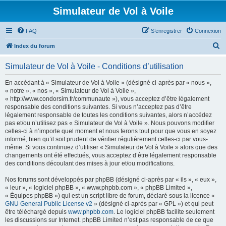
Simulateur de Vol à Voile
FAQ
S’enregistrer
Connexion
R
Index du forum
e
Simulateur de Vol à Voile - Conditions d’utilisation
c
h
En accédant à « Simulateur de Vol à Voile » (désigné ci-après par « nous »,
« notre », « nos », « Simulateur de Vol à Voile »,
e
« http://www.condorsim.fr/communaute »), vous acceptez d’être légalement
r
responsable des conditions suivantes. Si vous n’acceptez pas d’être
légalement responsable de toutes les conditions suivantes, alors n’accédez
c
pas et/ou n’utilisez pas « Simulateur de Vol à Voile ». Nous pouvons modifier
h
celles-ci à n’importe quel moment et nous ferons tout pour que vous en soyez
informé, bien qu’il soit prudent de vérifier régulièrement celles-ci par vous-
e
même. Si vous continuez d’utiliser « Simulateur de Vol à Voile » alors que des
r
changements ont été effectués, vous acceptez d’être légalement responsable
des conditions découlant des mises à jour et/ou modifications.
Nos forums sont développés par phpBB (désigné ci-après par « ils », « eux »,
« leur », « logiciel phpBB », « www.phpbb.com », « phpBB Limited »,
« Équipes phpBB ») qui est un script libre de forum, déclaré sous la licence «
GNU General Public License v2
» (désigné ci-après par « GPL ») et qui peut
être téléchargé depuis
www.phpbb.com
. Le logiciel phpBB facilite seulement
les discussions sur Internet. phpBB Limited n’est pas responsable de ce que