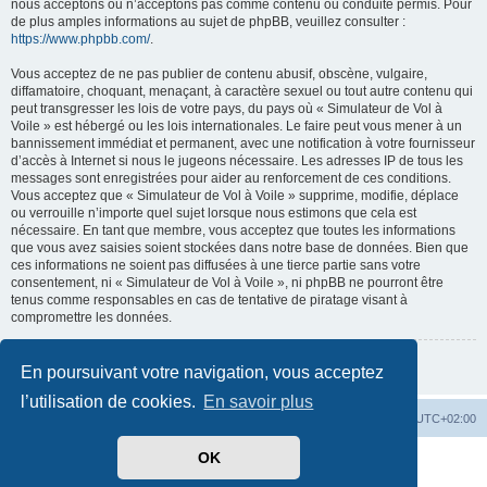
nous acceptons ou n’acceptons pas comme contenu ou conduite permis. Pour
de plus amples informations au sujet de phpBB, veuillez consulter :
https://www.phpbb.com/
.
Vous acceptez de ne pas publier de contenu abusif, obscène, vulgaire,
diffamatoire, choquant, menaçant, à caractère sexuel ou tout autre contenu qui
peut transgresser les lois de votre pays, du pays où « Simulateur de Vol à
Voile » est hébergé ou les lois internationales. Le faire peut vous mener à un
bannissement immédiat et permanent, avec une notification à votre fournisseur
d’accès à Internet si nous le jugeons nécessaire. Les adresses IP de tous les
messages sont enregistrées pour aider au renforcement de ces conditions.
Vous acceptez que « Simulateur de Vol à Voile » supprime, modifie, déplace
ou verrouille n’importe quel sujet lorsque nous estimons que cela est
nécessaire. En tant que membre, vous acceptez que toutes les informations
que vous avez saisies soient stockées dans notre base de données. Bien que
ces informations ne soient pas diffusées à une tierce partie sans votre
consentement, ni « Simulateur de Vol à Voile », ni phpBB ne pourront être
tenus comme responsables en cas de tentative de piratage visant à
compromettre les données.
Retour à la page précédente
En poursuivant votre navigation, vous acceptez
l’utilisation de cookies.
En savoir plus
Index du forum
Supprimer les cookies
Heures au format
UTC+02:00
OK
Développé par
phpBB
® Forum Software © phpBB Limited
Traduit par
phpBB-fr.com