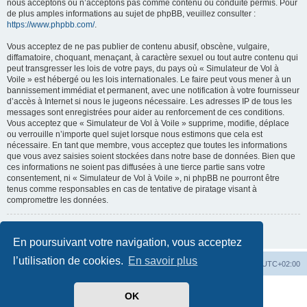
nous acceptons ou n’acceptons pas comme contenu ou conduite permis. Pour
de plus amples informations au sujet de phpBB, veuillez consulter :
https://www.phpbb.com/
.
Vous acceptez de ne pas publier de contenu abusif, obscène, vulgaire,
diffamatoire, choquant, menaçant, à caractère sexuel ou tout autre contenu qui
peut transgresser les lois de votre pays, du pays où « Simulateur de Vol à
Voile » est hébergé ou les lois internationales. Le faire peut vous mener à un
bannissement immédiat et permanent, avec une notification à votre fournisseur
d’accès à Internet si nous le jugeons nécessaire. Les adresses IP de tous les
messages sont enregistrées pour aider au renforcement de ces conditions.
Vous acceptez que « Simulateur de Vol à Voile » supprime, modifie, déplace
ou verrouille n’importe quel sujet lorsque nous estimons que cela est
nécessaire. En tant que membre, vous acceptez que toutes les informations
que vous avez saisies soient stockées dans notre base de données. Bien que
ces informations ne soient pas diffusées à une tierce partie sans votre
consentement, ni « Simulateur de Vol à Voile », ni phpBB ne pourront être
tenus comme responsables en cas de tentative de piratage visant à
compromettre les données.
Retour à la page précédente
En poursuivant votre navigation, vous acceptez
l’utilisation de cookies.
En savoir plus
Index du forum
Supprimer les cookies
Heures au format
UTC+02:00
Développé par
phpBB
® Forum Software © phpBB Limited
OK
Traduit par
phpBB-fr.com