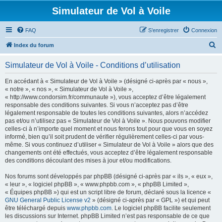
Simulateur de Vol à Voile
FAQ
S’enregistrer
Connexion
R
Index du forum
e
Simulateur de Vol à Voile - Conditions d’utilisation
c
h
En accédant à « Simulateur de Vol à Voile » (désigné ci-après par « nous »,
« notre », « nos », « Simulateur de Vol à Voile »,
e
« http://www.condorsim.fr/communaute »), vous acceptez d’être légalement
r
responsable des conditions suivantes. Si vous n’acceptez pas d’être
légalement responsable de toutes les conditions suivantes, alors n’accédez
c
pas et/ou n’utilisez pas « Simulateur de Vol à Voile ». Nous pouvons modifier
h
celles-ci à n’importe quel moment et nous ferons tout pour que vous en soyez
informé, bien qu’il soit prudent de vérifier régulièrement celles-ci par vous-
e
même. Si vous continuez d’utiliser « Simulateur de Vol à Voile » alors que des
r
changements ont été effectués, vous acceptez d’être légalement responsable
des conditions découlant des mises à jour et/ou modifications.
Nos forums sont développés par phpBB (désigné ci-après par « ils », « eux »,
« leur », « logiciel phpBB », « www.phpbb.com », « phpBB Limited »,
« Équipes phpBB ») qui est un script libre de forum, déclaré sous la licence «
GNU General Public License v2
» (désigné ci-après par « GPL ») et qui peut
être téléchargé depuis
www.phpbb.com
. Le logiciel phpBB facilite seulement
les discussions sur Internet. phpBB Limited n’est pas responsable de ce que