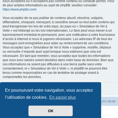
nous acceptons ou n’acceptons pas comme contenu ou conduite permis. Pour
de plus amples informations au sujet de phpBB, veuillez consulter :
https://www.phpbb.com/
.
Vous acceptez de ne pas publier de contenu abusif, obscène, vulgaire,
diffamatoire, choquant, menaçant, à caractère sexuel ou tout autre contenu qui
peut transgresser les lois de votre pays, du pays où « Simulateur de Vol à
Voile » est hébergé ou les lois internationales. Le faire peut vous mener à un
bannissement immédiat et permanent, avec une notification à votre fournisseur
d’accès à Internet si nous le jugeons nécessaire. Les adresses IP de tous les
messages sont enregistrées pour aider au renforcement de ces conditions.
Vous acceptez que « Simulateur de Vol à Voile » supprime, modifie, déplace
ou verrouille n’importe quel sujet lorsque nous estimons que cela est
nécessaire. En tant que membre, vous acceptez que toutes les informations
que vous avez saisies soient stockées dans notre base de données. Bien que
ces informations ne soient pas diffusées à une tierce partie sans votre
consentement, ni « Simulateur de Vol à Voile », ni phpBB ne pourront être
tenus comme responsables en cas de tentative de piratage visant à
compromettre les données.
Retour à la page précédente
En poursuivant votre navigation, vous acceptez
l’utilisation de cookies.
En savoir plus
Index du forum
Supprimer les cookies
Heures au format
UTC+02:00
OK
Développé par
phpBB
® Forum Software © phpBB Limited
Traduit par
phpBB-fr.com