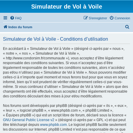
Simulateur de Vol à Voile
FAQ
S’enregistrer
Connexion
R
Index du forum
e
Simulateur de Vol à Voile - Conditions d’utilisation
c
h
En accédant à « Simulateur de Vol à Voile » (désigné ci-après par « nous »,
« notre », « nos », « Simulateur de Vol à Voile »,
e
« http://www.condorsim.fr/communaute »), vous acceptez d’être légalement
r
responsable des conditions suivantes. Si vous n’acceptez pas d’être
légalement responsable de toutes les conditions suivantes, alors n’accédez
c
pas et/ou n’utilisez pas « Simulateur de Vol à Voile ». Nous pouvons modifier
h
celles-ci à n’importe quel moment et nous ferons tout pour que vous en soyez
informé, bien qu’il soit prudent de vérifier régulièrement celles-ci par vous-
e
même. Si vous continuez d’utiliser « Simulateur de Vol à Voile » alors que des
r
changements ont été effectués, vous acceptez d’être légalement responsable
des conditions découlant des mises à jour et/ou modifications.
Nos forums sont développés par phpBB (désigné ci-après par « ils », « eux »,
« leur », « logiciel phpBB », « www.phpbb.com », « phpBB Limited »,
« Équipes phpBB ») qui est un script libre de forum, déclaré sous la licence «
GNU General Public License v2
» (désigné ci-après par « GPL ») et qui peut
être téléchargé depuis
www.phpbb.com
. Le logiciel phpBB facilite seulement
les discussions sur Internet. phpBB Limited n’est pas responsable de ce que