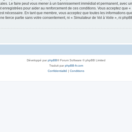
onales. Le faire peut vous mener à un bannissement immédiat et permanent, avec une 
 enregistrées pour aider au renforcement de ces conditions. Vous acceptez que « 
 est nécessaire. En tant que membre, vous acceptez que toutes les informations qu
une tierce partie sans votre consentement, ni « Simulateur de Vol à Voile », ni ph
Développé par
phpBB
® Forum Software © phpBB Limited
Traduit par
phpBB-fr.com
Confidentialité
|
Conditions