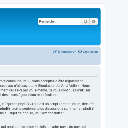
Rechercher
Recherche avancé
S’enregistrer
Connexion
rsim.fr/communaute »), vous acceptez d’être légalement
s et/ou n’utilisez pas « Simulateur de Vol à Voile ». Nous
ement celles-ci par vous-même. Si vous continuez d’utiliser
 des mises à jour et/ou modifications.
 « Équipes phpBB ») qui est un script libre de forum, déclaré
l phpBB facilite seulement les discussions sur Internet. phpBB
 au sujet de phpBB, veuillez consulter :
qui peut transgresser les lois de votre pays, du pays où