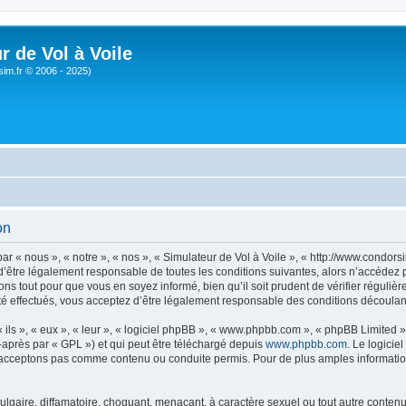
r de Vol à Voile
sim.fr © 2006 - 2025)
on
ar « nous », « notre », « nos », « Simulateur de Vol à Voile », « http://www.condo
’être légalement responsable de toutes les conditions suivantes, alors n’accédez pa
ns tout pour que vous en soyez informé, bien qu’il soit prudent de vérifier régulièr
é effectués, vous acceptez d’être légalement responsable des conditions découlant
ls », « eux », « leur », « logiciel phpBB », « www.phpbb.com », « phpBB Limited »,
-après par « GPL ») et qui peut être téléchargé depuis
www.phpbb.com
. Le logicie
acceptons pas comme contenu ou conduite permis. Pour de plus amples informations
lgaire, diffamatoire, choquant, menaçant, à caractère sexuel ou tout autre contenu 