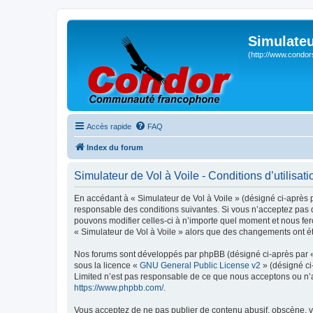
Simulateu
(http://www.condor
Accès rapide
FAQ
Index du forum
Simulateur de Vol à Voile - Conditions d’utilisati
En accédant à « Simulateur de Vol à Voile » (désigné ci-après p
responsable des conditions suivantes. Si vous n’acceptez pas d
pouvons modifier celles-ci à n’importe quel moment et nous fero
« Simulateur de Vol à Voile » alors que des changements ont ét
Nos forums sont développés par phpBB (désigné ci-après par « i
sous la licence «
GNU General Public License v2
» (désigné ci
Limited n’est pas responsable de ce que nous acceptons ou n’
https://www.phpbb.com/
.
Vous acceptez de ne pas publier de contenu abusif, obscène, vu