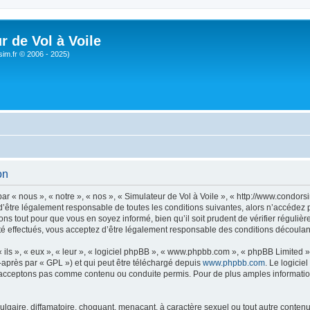
r de Vol à Voile
sim.fr © 2006 - 2025)
on
ar « nous », « notre », « nos », « Simulateur de Vol à Voile », « http://www.condo
’être légalement responsable de toutes les conditions suivantes, alors n’accédez pa
ns tout pour que vous en soyez informé, bien qu’il soit prudent de vérifier régulièr
é effectués, vous acceptez d’être légalement responsable des conditions découlant
ls », « eux », « leur », « logiciel phpBB », « www.phpbb.com », « phpBB Limited »,
-après par « GPL ») et qui peut être téléchargé depuis
www.phpbb.com
. Le logicie
acceptons pas comme contenu ou conduite permis. Pour de plus amples informations
lgaire, diffamatoire, choquant, menaçant, à caractère sexuel ou tout autre contenu 