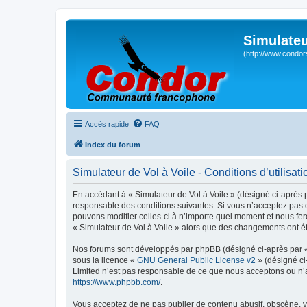
Simulateu
(http://www.condor
Accès rapide
FAQ
Index du forum
Simulateur de Vol à Voile - Conditions d’utilisati
En accédant à « Simulateur de Vol à Voile » (désigné ci-après p
responsable des conditions suivantes. Si vous n’acceptez pas d
pouvons modifier celles-ci à n’importe quel moment et nous fero
« Simulateur de Vol à Voile » alors que des changements ont ét
Nos forums sont développés par phpBB (désigné ci-après par « i
sous la licence «
GNU General Public License v2
» (désigné ci
Limited n’est pas responsable de ce que nous acceptons ou n’
https://www.phpbb.com/
.
Vous acceptez de ne pas publier de contenu abusif, obscène, vu