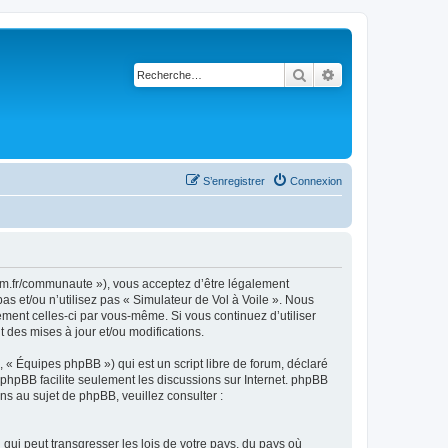
Rechercher
Recherche avancé
S’enregistrer
Connexion
rsim.fr/communaute »), vous acceptez d’être légalement
s et/ou n’utilisez pas « Simulateur de Vol à Voile ». Nous
ement celles-ci par vous-même. Si vous continuez d’utiliser
 des mises à jour et/ou modifications.
 « Équipes phpBB ») qui est un script libre de forum, déclaré
l phpBB facilite seulement les discussions sur Internet. phpBB
 au sujet de phpBB, veuillez consulter :
qui peut transgresser les lois de votre pays, du pays où