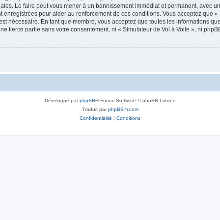
onales. Le faire peut vous mener à un bannissement immédiat et permanent, avec une 
 enregistrées pour aider au renforcement de ces conditions. Vous acceptez que « 
 est nécessaire. En tant que membre, vous acceptez que toutes les informations qu
une tierce partie sans votre consentement, ni « Simulateur de Vol à Voile », ni ph
Développé par
phpBB
® Forum Software © phpBB Limited
Traduit par
phpBB-fr.com
Confidentialité
|
Conditions