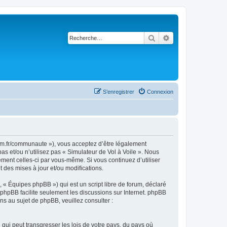
Rechercher
Recherche avancé
S’enregistrer
Connexion
rsim.fr/communaute »), vous acceptez d’être légalement
s et/ou n’utilisez pas « Simulateur de Vol à Voile ». Nous
ement celles-ci par vous-même. Si vous continuez d’utiliser
 des mises à jour et/ou modifications.
 « Équipes phpBB ») qui est un script libre de forum, déclaré
l phpBB facilite seulement les discussions sur Internet. phpBB
 au sujet de phpBB, veuillez consulter :
qui peut transgresser les lois de votre pays, du pays où