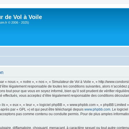
r de Vol à Voile
sim.fr © 2006 - 2025)
on
ar « nous », « notre », « nos », « Simulateur de Vol à Voile », « http://www.condo
’être légalement responsable de toutes les conditions suivantes, alors n’accédez pa
ns tout pour que vous en soyez informé, bien qu’il soit prudent de vérifier régulièr
é effectués, vous acceptez d’être légalement responsable des conditions découlant
ls », « eux », « leur », « logiciel phpBB », « www.phpbb.com », « phpBB Limited »,
-après par « GPL ») et qui peut être téléchargé depuis
www.phpbb.com
. Le logicie
acceptons pas comme contenu ou conduite permis. Pour de plus amples informations
lgaire, diffamatoire, choquant, menaçant, à caractère sexuel ou tout autre contenu 