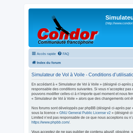
Simulateu
(http://www.condor
Accès rapide
FAQ
Index du forum
Simulateur de Vol à Voile - Conditions d’utilisati
En accédant à « Simulateur de Vol à Voile » (désigné ci-après p
responsable des conditions suivantes. Si vous n’acceptez pas d
pouvons modifier celles-ci à n’importe quel moment et nous fero
« Simulateur de Vol à Voile » alors que des changements ont ét
Nos forums sont développés par phpBB (désigné ci-après par « i
sous la licence «
GNU General Public License v2
» (désigné ci
Limited n’est pas responsable de ce que nous acceptons ou n’
https://www.phpbb.com/
.
Vous acceptez de ne pas publier de contenu abusif, obscène, vu