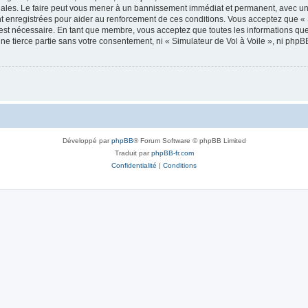
onales. Le faire peut vous mener à un bannissement immédiat et permanent, avec une 
 enregistrées pour aider au renforcement de ces conditions. Vous acceptez que « 
 est nécessaire. En tant que membre, vous acceptez que toutes les informations qu
une tierce partie sans votre consentement, ni « Simulateur de Vol à Voile », ni ph
Développé par
phpBB
® Forum Software © phpBB Limited
Traduit par
phpBB-fr.com
Confidentialité
|
Conditions