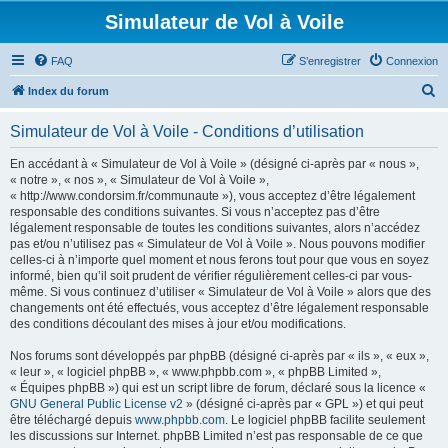
Simulateur de Vol à Voile
FAQ
S’enregistrer
Connexion
R
Index du forum
e
Simulateur de Vol à Voile - Conditions d’utilisation
c
h
En accédant à « Simulateur de Vol à Voile » (désigné ci-après par « nous »,
« notre », « nos », « Simulateur de Vol à Voile »,
e
« http://www.condorsim.fr/communaute »), vous acceptez d’être légalement
r
responsable des conditions suivantes. Si vous n’acceptez pas d’être
légalement responsable de toutes les conditions suivantes, alors n’accédez
c
pas et/ou n’utilisez pas « Simulateur de Vol à Voile ». Nous pouvons modifier
h
celles-ci à n’importe quel moment et nous ferons tout pour que vous en soyez
informé, bien qu’il soit prudent de vérifier régulièrement celles-ci par vous-
e
même. Si vous continuez d’utiliser « Simulateur de Vol à Voile » alors que des
r
changements ont été effectués, vous acceptez d’être légalement responsable
des conditions découlant des mises à jour et/ou modifications.
Nos forums sont développés par phpBB (désigné ci-après par « ils », « eux »,
« leur », « logiciel phpBB », « www.phpbb.com », « phpBB Limited »,
« Équipes phpBB ») qui est un script libre de forum, déclaré sous la licence «
GNU General Public License v2
» (désigné ci-après par « GPL ») et qui peut
être téléchargé depuis
www.phpbb.com
. Le logiciel phpBB facilite seulement
les discussions sur Internet. phpBB Limited n’est pas responsable de ce que