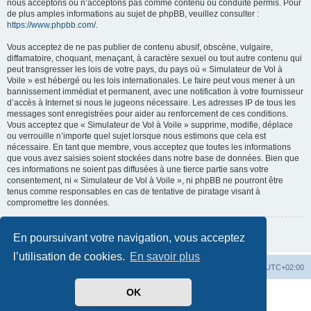
nous acceptons ou n’acceptons pas comme contenu ou conduite permis. Pour
de plus amples informations au sujet de phpBB, veuillez consulter :
https://www.phpbb.com/
.
Vous acceptez de ne pas publier de contenu abusif, obscène, vulgaire,
diffamatoire, choquant, menaçant, à caractère sexuel ou tout autre contenu qui
peut transgresser les lois de votre pays, du pays où « Simulateur de Vol à
Voile » est hébergé ou les lois internationales. Le faire peut vous mener à un
bannissement immédiat et permanent, avec une notification à votre fournisseur
d’accès à Internet si nous le jugeons nécessaire. Les adresses IP de tous les
messages sont enregistrées pour aider au renforcement de ces conditions.
Vous acceptez que « Simulateur de Vol à Voile » supprime, modifie, déplace
ou verrouille n’importe quel sujet lorsque nous estimons que cela est
nécessaire. En tant que membre, vous acceptez que toutes les informations
que vous avez saisies soient stockées dans notre base de données. Bien que
ces informations ne soient pas diffusées à une tierce partie sans votre
consentement, ni « Simulateur de Vol à Voile », ni phpBB ne pourront être
tenus comme responsables en cas de tentative de piratage visant à
compromettre les données.
Retour à la page précédente
En poursuivant votre navigation, vous acceptez
l’utilisation de cookies.
En savoir plus
Index du forum
Supprimer les cookies
Heures au format
UTC+02:00
OK
Développé par
phpBB
® Forum Software © phpBB Limited
Traduit par
phpBB-fr.com