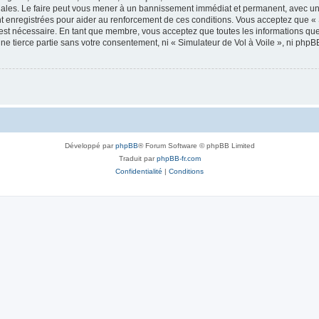
onales. Le faire peut vous mener à un bannissement immédiat et permanent, avec une 
 enregistrées pour aider au renforcement de ces conditions. Vous acceptez que « 
 est nécessaire. En tant que membre, vous acceptez que toutes les informations qu
une tierce partie sans votre consentement, ni « Simulateur de Vol à Voile », ni ph
Développé par
phpBB
® Forum Software © phpBB Limited
Traduit par
phpBB-fr.com
Confidentialité
|
Conditions