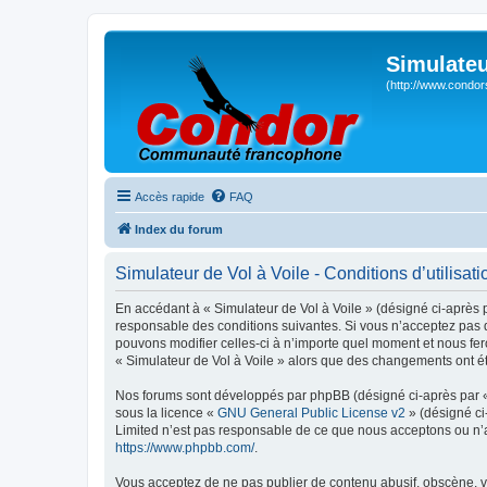
Simulateu
(http://www.condor
Accès rapide
FAQ
Index du forum
Simulateur de Vol à Voile - Conditions d’utilisati
En accédant à « Simulateur de Vol à Voile » (désigné ci-après p
responsable des conditions suivantes. Si vous n’acceptez pas d
pouvons modifier celles-ci à n’importe quel moment et nous fero
« Simulateur de Vol à Voile » alors que des changements ont ét
Nos forums sont développés par phpBB (désigné ci-après par « i
sous la licence «
GNU General Public License v2
» (désigné ci
Limited n’est pas responsable de ce que nous acceptons ou n’
https://www.phpbb.com/
.
Vous acceptez de ne pas publier de contenu abusif, obscène, vu