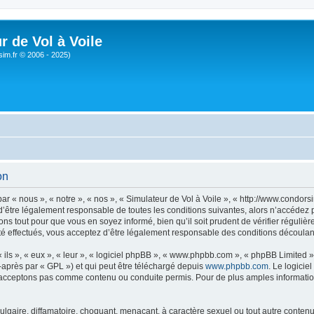
r de Vol à Voile
sim.fr © 2006 - 2025)
on
ar « nous », « notre », « nos », « Simulateur de Vol à Voile », « http://www.condo
’être légalement responsable de toutes les conditions suivantes, alors n’accédez pa
ns tout pour que vous en soyez informé, bien qu’il soit prudent de vérifier régulièr
é effectués, vous acceptez d’être légalement responsable des conditions découlant
ls », « eux », « leur », « logiciel phpBB », « www.phpbb.com », « phpBB Limited »,
-après par « GPL ») et qui peut être téléchargé depuis
www.phpbb.com
. Le logicie
acceptons pas comme contenu ou conduite permis. Pour de plus amples informations
lgaire, diffamatoire, choquant, menaçant, à caractère sexuel ou tout autre contenu 