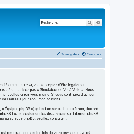
Rechercher
Recherche avancé
S’enregistrer
Connexion
rsim.fr/communaute »), vous acceptez d’être légalement
s et/ou n’utilisez pas « Simulateur de Vol à Voile ». Nous
ement celles-ci par vous-même. Si vous continuez d’utiliser
 des mises à jour et/ou modifications.
 « Équipes phpBB ») qui est un script libre de forum, déclaré
l phpBB facilite seulement les discussions sur Internet. phpBB
 au sujet de phpBB, veuillez consulter :
qui peut transgresser les lois de votre pays, du pays où