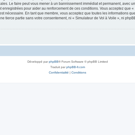
onales. Le faire peut vous mener à un bannissement immédiat et permanent, avec une 
 enregistrées pour aider au renforcement de ces conditions. Vous acceptez que « 
 est nécessaire. En tant que membre, vous acceptez que toutes les informations qu
une tierce partie sans votre consentement, ni « Simulateur de Vol à Voile », ni ph
Développé par
phpBB
® Forum Software © phpBB Limited
Traduit par
phpBB-fr.com
Confidentialité
|
Conditions