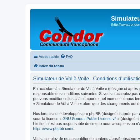
Simulateu
(http://www.condor
Accès rapide
FAQ
Index du forum
Simulateur de Vol à Voile - Conditions d’utilisati
En accédant à « Simulateur de Vol à Voile » (désigné ci-après p
responsable des conditions suivantes. Si vous n’acceptez pas d
pouvons modifier celles-ci à n’importe quel moment et nous fero
« Simulateur de Vol à Voile » alors que des changements ont ét
Nos forums sont développés par phpBB (désigné ci-après par « i
sous la licence «
GNU General Public License v2
» (désigné ci
Limited n’est pas responsable de ce que nous acceptons ou n’
https://www.phpbb.com/
.
Vous acceptez de ne pas publier de contenu abusif, obscène, vu