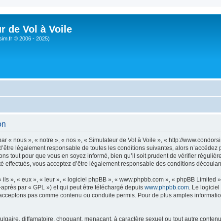
r de Vol à Voile
sim.fr © 2006 - 2025)
on
ar « nous », « notre », « nos », « Simulateur de Vol à Voile », « http://www.condo
’être légalement responsable de toutes les conditions suivantes, alors n’accédez pa
ns tout pour que vous en soyez informé, bien qu’il soit prudent de vérifier régulièr
é effectués, vous acceptez d’être légalement responsable des conditions découlant
ls », « eux », « leur », « logiciel phpBB », « www.phpbb.com », « phpBB Limited »,
-après par « GPL ») et qui peut être téléchargé depuis
www.phpbb.com
. Le logicie
acceptons pas comme contenu ou conduite permis. Pour de plus amples informations
lgaire, diffamatoire, choquant, menaçant, à caractère sexuel ou tout autre contenu 