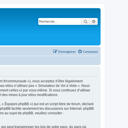
Rechercher
Recherche avancé
S’enregistrer
Connexion
rsim.fr/communaute »), vous acceptez d’être légalement
s et/ou n’utilisez pas « Simulateur de Vol à Voile ». Nous
ement celles-ci par vous-même. Si vous continuez d’utiliser
 des mises à jour et/ou modifications.
 « Équipes phpBB ») qui est un script libre de forum, déclaré
l phpBB facilite seulement les discussions sur Internet. phpBB
 au sujet de phpBB, veuillez consulter :
qui peut transgresser les lois de votre pays, du pays où