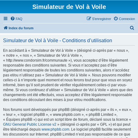
Simulateur de Vol à Voile
FAQ
S’enregistrer
Connexion
R
Index du forum
e
Simulateur de Vol à Voile - Conditions d’utilisation
c
h
En accédant à « Simulateur de Vol à Voile » (désigné ci-après par « nous »,
« notre », « nos », « Simulateur de Vol à Voile »,
e
« http://www.condorsim.fr/communaute »), vous acceptez d’être légalement
r
responsable des conditions suivantes. Si vous n’acceptez pas d’être
légalement responsable de toutes les conditions suivantes, alors n’accédez
c
pas et/ou n’utilisez pas « Simulateur de Vol à Voile ». Nous pouvons modifier
h
celles-ci à n’importe quel moment et nous ferons tout pour que vous en soyez
informé, bien qu’il soit prudent de vérifier régulièrement celles-ci par vous-
e
même. Si vous continuez d’utiliser « Simulateur de Vol à Voile » alors que des
r
changements ont été effectués, vous acceptez d’être légalement responsable
des conditions découlant des mises à jour et/ou modifications.
Nos forums sont développés par phpBB (désigné ci-après par « ils », « eux »,
« leur », « logiciel phpBB », « www.phpbb.com », « phpBB Limited »,
« Équipes phpBB ») qui est un script libre de forum, déclaré sous la licence «
GNU General Public License v2
» (désigné ci-après par « GPL ») et qui peut
être téléchargé depuis
www.phpbb.com
. Le logiciel phpBB facilite seulement
les discussions sur Internet. phpBB Limited n’est pas responsable de ce que