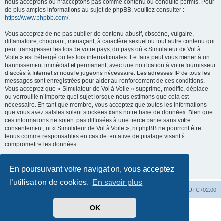
nous acceptons ou n’acceptons pas comme contenu ou conduite permis. Pour
de plus amples informations au sujet de phpBB, veuillez consulter :
https://www.phpbb.com/
.
Vous acceptez de ne pas publier de contenu abusif, obscène, vulgaire,
diffamatoire, choquant, menaçant, à caractère sexuel ou tout autre contenu qui
peut transgresser les lois de votre pays, du pays où « Simulateur de Vol à
Voile » est hébergé ou les lois internationales. Le faire peut vous mener à un
bannissement immédiat et permanent, avec une notification à votre fournisseur
d’accès à Internet si nous le jugeons nécessaire. Les adresses IP de tous les
messages sont enregistrées pour aider au renforcement de ces conditions.
Vous acceptez que « Simulateur de Vol à Voile » supprime, modifie, déplace
ou verrouille n’importe quel sujet lorsque nous estimons que cela est
nécessaire. En tant que membre, vous acceptez que toutes les informations
que vous avez saisies soient stockées dans notre base de données. Bien que
ces informations ne soient pas diffusées à une tierce partie sans votre
consentement, ni « Simulateur de Vol à Voile », ni phpBB ne pourront être
tenus comme responsables en cas de tentative de piratage visant à
compromettre les données.
Retour à la page précédente
En poursuivant votre navigation, vous acceptez
l’utilisation de cookies.
En savoir plus
Index du forum
Supprimer les cookies
Heures au format
UTC+02:00
OK
Développé par
phpBB
® Forum Software © phpBB Limited
Traduit par
phpBB-fr.com