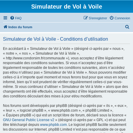
Simulateur de Vol à Voile
FAQ
S’enregistrer
Connexion
R
Index du forum
e
Simulateur de Vol à Voile - Conditions d’utilisation
c
h
En accédant à « Simulateur de Vol à Voile » (désigné ci-après par « nous »,
« notre », « nos », « Simulateur de Vol à Voile »,
e
« http://www.condorsim.fr/communaute »), vous acceptez d’être légalement
r
responsable des conditions suivantes. Si vous n’acceptez pas d’être
légalement responsable de toutes les conditions suivantes, alors n’accédez
c
pas et/ou n’utilisez pas « Simulateur de Vol à Voile ». Nous pouvons modifier
h
celles-ci à n’importe quel moment et nous ferons tout pour que vous en soyez
informé, bien qu’il soit prudent de vérifier régulièrement celles-ci par vous-
e
même. Si vous continuez d’utiliser « Simulateur de Vol à Voile » alors que des
r
changements ont été effectués, vous acceptez d’être légalement responsable
des conditions découlant des mises à jour et/ou modifications.
Nos forums sont développés par phpBB (désigné ci-après par « ils », « eux »,
« leur », « logiciel phpBB », « www.phpbb.com », « phpBB Limited »,
« Équipes phpBB ») qui est un script libre de forum, déclaré sous la licence «
GNU General Public License v2
» (désigné ci-après par « GPL ») et qui peut
être téléchargé depuis
www.phpbb.com
. Le logiciel phpBB facilite seulement
les discussions sur Internet. phpBB Limited n’est pas responsable de ce que