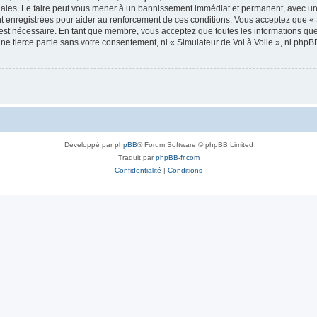
onales. Le faire peut vous mener à un bannissement immédiat et permanent, avec une 
 enregistrées pour aider au renforcement de ces conditions. Vous acceptez que « 
 est nécessaire. En tant que membre, vous acceptez que toutes les informations qu
une tierce partie sans votre consentement, ni « Simulateur de Vol à Voile », ni ph
Développé par
phpBB
® Forum Software © phpBB Limited
Traduit par
phpBB-fr.com
Confidentialité
|
Conditions