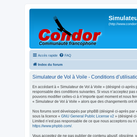
Simulateu
(http://www.condor
Accès rapide
FAQ
Index du forum
Simulateur de Vol à Voile - Conditions d’utilisati
En accédant à « Simulateur de Vol à Voile » (désigné ci-après p
responsable des conditions suivantes. Si vous n’acceptez pas d
pouvons modifier celles-ci à n’importe quel moment et nous fero
« Simulateur de Vol à Voile » alors que des changements ont ét
Nos forums sont développés par phpBB (désigné ci-après par « i
sous la licence «
GNU General Public License v2
» (désigné ci
Limited n’est pas responsable de ce que nous acceptons ou n’
https://www.phpbb.com/
.
Vous acceptez de ne pas publier de contenu abusif, obscène, vu