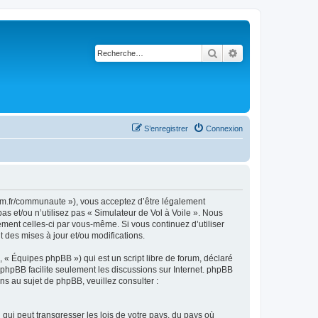
Rechercher
Recherche avancé
S’enregistrer
Connexion
rsim.fr/communaute »), vous acceptez d’être légalement
s et/ou n’utilisez pas « Simulateur de Vol à Voile ». Nous
ement celles-ci par vous-même. Si vous continuez d’utiliser
 des mises à jour et/ou modifications.
 « Équipes phpBB ») qui est un script libre de forum, déclaré
l phpBB facilite seulement les discussions sur Internet. phpBB
 au sujet de phpBB, veuillez consulter :
qui peut transgresser les lois de votre pays, du pays où