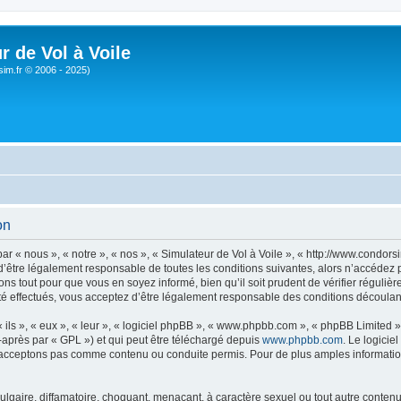
r de Vol à Voile
sim.fr © 2006 - 2025)
on
ar « nous », « notre », « nos », « Simulateur de Vol à Voile », « http://www.condo
’être légalement responsable de toutes les conditions suivantes, alors n’accédez pa
ns tout pour que vous en soyez informé, bien qu’il soit prudent de vérifier régulièr
é effectués, vous acceptez d’être légalement responsable des conditions découlant
ls », « eux », « leur », « logiciel phpBB », « www.phpbb.com », « phpBB Limited »,
-après par « GPL ») et qui peut être téléchargé depuis
www.phpbb.com
. Le logicie
acceptons pas comme contenu ou conduite permis. Pour de plus amples informations
lgaire, diffamatoire, choquant, menaçant, à caractère sexuel ou tout autre contenu 