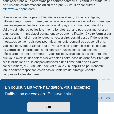
nous acceptons ou n’acceptons pas comme contenu ou conduite permis. Pour
de plus amples informations au sujet de phpBB, veuillez consulter :
https://www.phpbb.com/
.
Vous acceptez de ne pas publier de contenu abusif, obscène, vulgaire,
diffamatoire, choquant, menaçant, à caractère sexuel ou tout autre contenu qui
peut transgresser les lois de votre pays, du pays où « Simulateur de Vol à
Voile » est hébergé ou les lois internationales. Le faire peut vous mener à un
bannissement immédiat et permanent, avec une notification à votre fournisseur
d’accès à Internet si nous le jugeons nécessaire. Les adresses IP de tous les
messages sont enregistrées pour aider au renforcement de ces conditions.
Vous acceptez que « Simulateur de Vol à Voile » supprime, modifie, déplace
ou verrouille n’importe quel sujet lorsque nous estimons que cela est
nécessaire. En tant que membre, vous acceptez que toutes les informations
que vous avez saisies soient stockées dans notre base de données. Bien que
ces informations ne soient pas diffusées à une tierce partie sans votre
consentement, ni « Simulateur de Vol à Voile », ni phpBB ne pourront être
tenus comme responsables en cas de tentative de piratage visant à
compromettre les données.
Retour à la page précédente
En poursuivant votre navigation, vous acceptez
l’utilisation de cookies.
En savoir plus
Index du forum
Supprimer les cookies
Heures au format
UTC+02:00
OK
Développé par
phpBB
® Forum Software © phpBB Limited
Traduit par
phpBB-fr.com