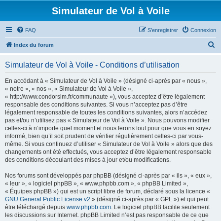
Simulateur de Vol à Voile
FAQ
S’enregistrer
Connexion
R
Index du forum
e
Simulateur de Vol à Voile - Conditions d’utilisation
c
h
En accédant à « Simulateur de Vol à Voile » (désigné ci-après par « nous »,
« notre », « nos », « Simulateur de Vol à Voile »,
e
« http://www.condorsim.fr/communaute »), vous acceptez d’être légalement
r
responsable des conditions suivantes. Si vous n’acceptez pas d’être
légalement responsable de toutes les conditions suivantes, alors n’accédez
c
pas et/ou n’utilisez pas « Simulateur de Vol à Voile ». Nous pouvons modifier
h
celles-ci à n’importe quel moment et nous ferons tout pour que vous en soyez
informé, bien qu’il soit prudent de vérifier régulièrement celles-ci par vous-
e
même. Si vous continuez d’utiliser « Simulateur de Vol à Voile » alors que des
r
changements ont été effectués, vous acceptez d’être légalement responsable
des conditions découlant des mises à jour et/ou modifications.
Nos forums sont développés par phpBB (désigné ci-après par « ils », « eux »,
« leur », « logiciel phpBB », « www.phpbb.com », « phpBB Limited »,
« Équipes phpBB ») qui est un script libre de forum, déclaré sous la licence «
GNU General Public License v2
» (désigné ci-après par « GPL ») et qui peut
être téléchargé depuis
www.phpbb.com
. Le logiciel phpBB facilite seulement
les discussions sur Internet. phpBB Limited n’est pas responsable de ce que