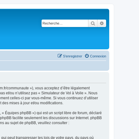
Rechercher
Recherche avancé
S’enregistrer
Connexion
rsim.fr/communaute »), vous acceptez d’être légalement
s et/ou n’utilisez pas « Simulateur de Vol à Voile ». Nous
ement celles-ci par vous-même. Si vous continuez d’utiliser
 des mises à jour et/ou modifications.
 « Équipes phpBB ») qui est un script libre de forum, déclaré
l phpBB facilite seulement les discussions sur Internet. phpBB
 au sujet de phpBB, veuillez consulter :
qui peut transgresser les lois de votre pays, du pays où