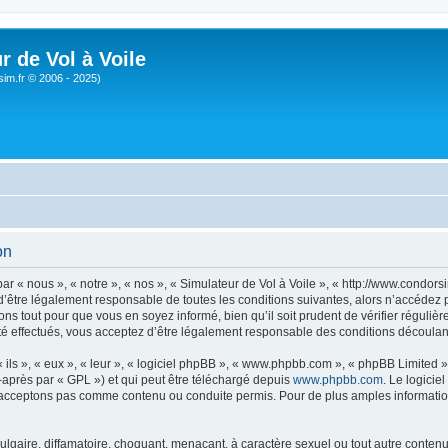
r de Vol à Voile
sim.fr © 2006 - 2025)
on
ar « nous », « notre », « nos », « Simulateur de Vol à Voile », « http://www.condo
’être légalement responsable de toutes les conditions suivantes, alors n’accédez pa
ns tout pour que vous en soyez informé, bien qu’il soit prudent de vérifier régulièr
é effectués, vous acceptez d’être légalement responsable des conditions découlant
ls », « eux », « leur », « logiciel phpBB », « www.phpbb.com », « phpBB Limited »,
-après par « GPL ») et qui peut être téléchargé depuis
www.phpbb.com
. Le logicie
acceptons pas comme contenu ou conduite permis. Pour de plus amples informations
lgaire, diffamatoire, choquant, menaçant, à caractère sexuel ou tout autre contenu 