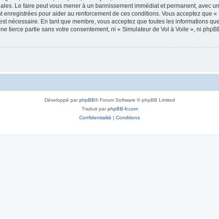
onales. Le faire peut vous mener à un bannissement immédiat et permanent, avec une 
 enregistrées pour aider au renforcement de ces conditions. Vous acceptez que « 
 est nécessaire. En tant que membre, vous acceptez que toutes les informations qu
une tierce partie sans votre consentement, ni « Simulateur de Vol à Voile », ni ph
Développé par
phpBB
® Forum Software © phpBB Limited
Traduit par
phpBB-fr.com
Confidentialité
|
Conditions