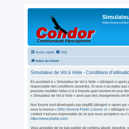
Simulateu
(http://www.condor
Accès rapide
FAQ
Index du forum
Simulateur de Vol à Voile - Conditions d’utilisati
En accédant à « Simulateur de Vol à Voile » (désigné ci-après p
responsable des conditions suivantes. Si vous n’acceptez pas d
pouvons modifier celles-ci à n’importe quel moment et nous fero
« Simulateur de Vol à Voile » alors que des changements ont ét
Nos forums sont développés par phpBB (désigné ci-après par « i
sous la licence «
GNU General Public License v2
» (désigné ci
Limited n’est pas responsable de ce que nous acceptons ou n’
https://www.phpbb.com/
.
Vous acceptez de ne pas publier de contenu abusif, obscène, vu