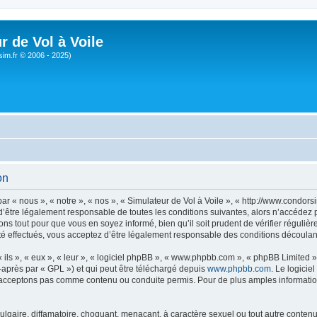
r de Vol à Voile
sim.fr © 2006 - 2025)
on
ar « nous », « notre », « nos », « Simulateur de Vol à Voile », « http://www.condo
’être légalement responsable de toutes les conditions suivantes, alors n’accédez pa
ns tout pour que vous en soyez informé, bien qu’il soit prudent de vérifier régulièr
é effectués, vous acceptez d’être légalement responsable des conditions découlant
ls », « eux », « leur », « logiciel phpBB », « www.phpbb.com », « phpBB Limited »,
-après par « GPL ») et qui peut être téléchargé depuis
www.phpbb.com
. Le logicie
acceptons pas comme contenu ou conduite permis. Pour de plus amples informations
lgaire, diffamatoire, choquant, menaçant, à caractère sexuel ou tout autre contenu 