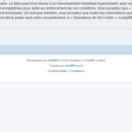
onales. Le faire peut vous mener à un bannissement immédiat et permanent, avec une 
 enregistrées pour aider au renforcement de ces conditions. Vous acceptez que « 
 est nécessaire. En tant que membre, vous acceptez que toutes les informations qu
une tierce partie sans votre consentement, ni « Simulateur de Vol à Voile », ni ph
Développé par
phpBB
® Forum Software © phpBB Limited
Traduit par
phpBB-fr.com
Confidentialité
|
Conditions