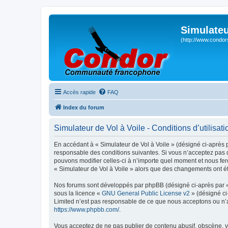
Simulateu
(http://www.condor
Accès rapide
FAQ
Index du forum
Simulateur de Vol à Voile - Conditions d’utilisati
En accédant à « Simulateur de Vol à Voile » (désigné ci-après p
responsable des conditions suivantes. Si vous n’acceptez pas d
pouvons modifier celles-ci à n’importe quel moment et nous fero
« Simulateur de Vol à Voile » alors que des changements ont ét
Nos forums sont développés par phpBB (désigné ci-après par « i
sous la licence «
GNU General Public License v2
» (désigné ci
Limited n’est pas responsable de ce que nous acceptons ou n’
https://www.phpbb.com/
.
Vous acceptez de ne pas publier de contenu abusif, obscène, vu