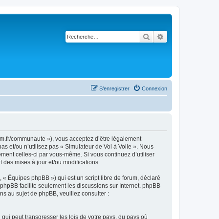
Rechercher
Recherche avancé
S’enregistrer
Connexion
rsim.fr/communaute »), vous acceptez d’être légalement
s et/ou n’utilisez pas « Simulateur de Vol à Voile ». Nous
ement celles-ci par vous-même. Si vous continuez d’utiliser
 des mises à jour et/ou modifications.
 « Équipes phpBB ») qui est un script libre de forum, déclaré
l phpBB facilite seulement les discussions sur Internet. phpBB
 au sujet de phpBB, veuillez consulter :
qui peut transgresser les lois de votre pays, du pays où