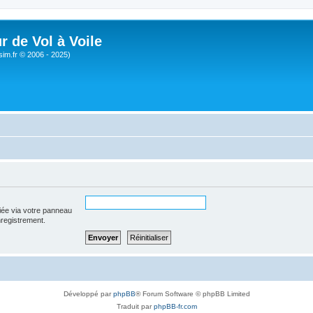
r de Vol à Voile
sim.fr © 2006 - 2025)
iée via votre panneau
enregistrement.
Développé par
phpBB
® Forum Software © phpBB Limited
Traduit par
phpBB-fr.com