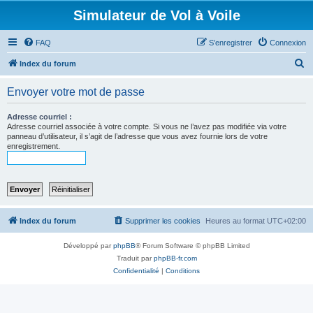
Simulateur de Vol à Voile
FAQ
S’enregistrer
Connexion
R
Index du forum
e
Envoyer votre mot de passe
c
h
Adresse courriel :
Adresse courriel associée à votre compte. Si vous ne l’avez pas modifiée via votre
e
panneau d’utilisateur, il s’agit de l’adresse que vous avez fournie lors de votre
enregistrement.
r
c
h
e
r
Index du forum
Supprimer les cookies
Heures au format
UTC+02:00
Développé par
phpBB
® Forum Software © phpBB Limited
Traduit par
phpBB-fr.com
Confidentialité
|
Conditions