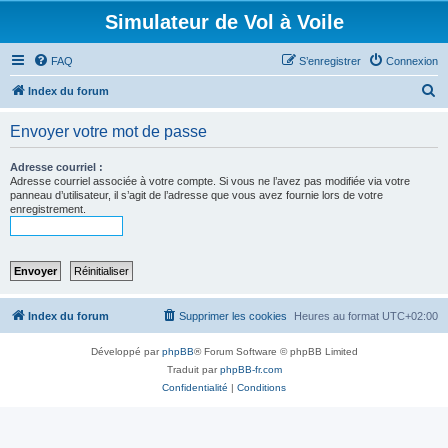
Simulateur de Vol à Voile
FAQ
S’enregistrer
Connexion
R
Index du forum
e
Envoyer votre mot de passe
c
h
Adresse courriel :
Adresse courriel associée à votre compte. Si vous ne l’avez pas modifiée via votre
e
panneau d’utilisateur, il s’agit de l’adresse que vous avez fournie lors de votre
enregistrement.
r
c
h
e
r
Index du forum
Supprimer les cookies
Heures au format
UTC+02:00
Développé par
phpBB
® Forum Software © phpBB Limited
Traduit par
phpBB-fr.com
Confidentialité
|
Conditions