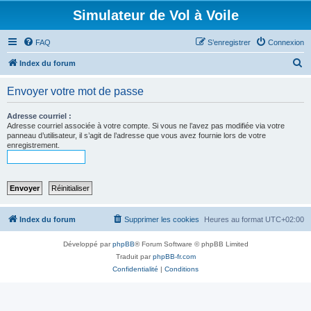
Simulateur de Vol à Voile
FAQ
S’enregistrer
Connexion
R
Index du forum
e
Envoyer votre mot de passe
c
h
Adresse courriel :
Adresse courriel associée à votre compte. Si vous ne l’avez pas modifiée via votre
e
panneau d’utilisateur, il s’agit de l’adresse que vous avez fournie lors de votre
enregistrement.
r
c
h
e
r
Index du forum
Supprimer les cookies
Heures au format
UTC+02:00
Développé par
phpBB
® Forum Software © phpBB Limited
Traduit par
phpBB-fr.com
Confidentialité
|
Conditions