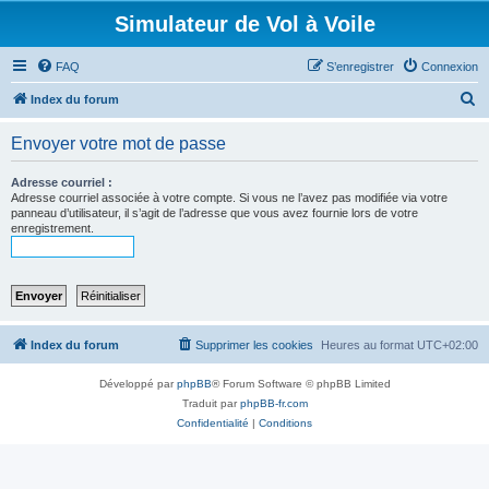
Simulateur de Vol à Voile
FAQ
S’enregistrer
Connexion
R
Index du forum
e
Envoyer votre mot de passe
c
h
Adresse courriel :
Adresse courriel associée à votre compte. Si vous ne l’avez pas modifiée via votre
e
panneau d’utilisateur, il s’agit de l’adresse que vous avez fournie lors de votre
enregistrement.
r
c
h
e
r
Index du forum
Supprimer les cookies
Heures au format
UTC+02:00
Développé par
phpBB
® Forum Software © phpBB Limited
Traduit par
phpBB-fr.com
Confidentialité
|
Conditions