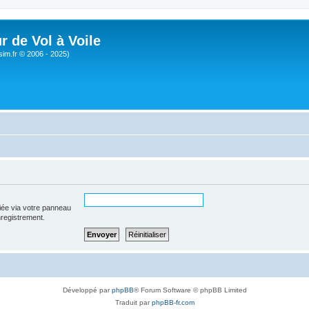
r de Vol à Voile
sim.fr © 2006 - 2025)
iée via votre panneau
enregistrement.
Développé par
phpBB
® Forum Software © phpBB Limited
Traduit par
phpBB-fr.com