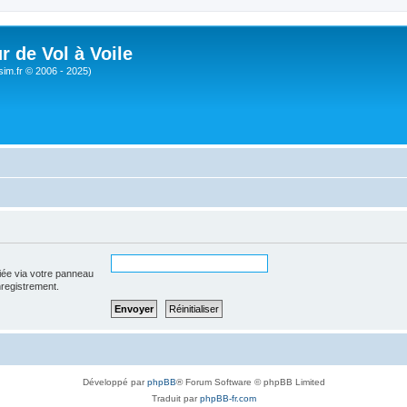
r de Vol à Voile
sim.fr © 2006 - 2025)
iée via votre panneau
enregistrement.
Développé par
phpBB
® Forum Software © phpBB Limited
Traduit par
phpBB-fr.com