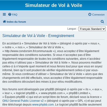
Simulateur de Vol à Voile
FAQ
Connexion
R
Index du forum
e
Langue :
c
Simulateur de Vol à Voile - Enregistrement
h
En accédant à « Simulateur de Vol à Voile » (désigné ci-après par « nous »,
e
« notre », « nos », « Simulateur de Vol à Voile »,
r
« http://www.condorsim.fr/communaute »), vous acceptez d’être légalement
responsable des conditions suivantes. Si vous n’acceptez pas d’être
c
légalement responsable de toutes les conditions suivantes, alors n’accédez
h
pas et/ou n’utilisez pas « Simulateur de Vol à Voile ». Nous pouvons modifier
celles-ci à n’importe quel moment et nous ferons tout pour que vous en soyez
e
informé, bien qu’il soit prudent de vérifier régulièrement celles-ci par vous-
r
même. Si vous continuez d’utiliser « Simulateur de Vol à Voile » alors que des
changements ont été effectués, vous acceptez d’être légalement responsable
des conditions découlant des mises à jour et/ou modifications.
Nos forums sont développés par phpBB (désigné ci-après par « ils », « eux »,
« leur », « logiciel phpBB », « www.phpbb.com », « phpBB Limited »,
« Équipes phpBB ») qui est un script libre de forum, déclaré sous la licence «
GNU General Public License v2
» (désigné ci-après par « GPL ») et qui peut
être téléchargé depuis
www.phpbb.com
. Le logiciel phpBB facilite seulement