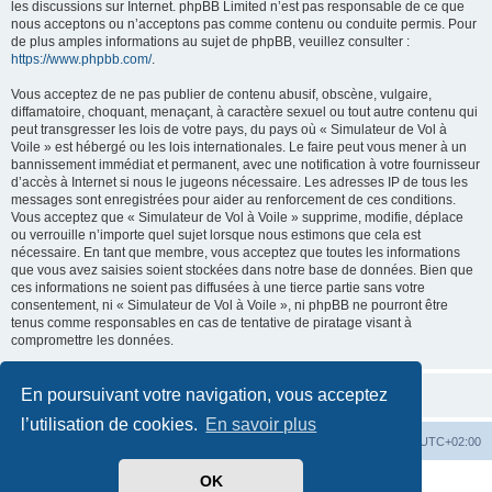
les discussions sur Internet. phpBB Limited n’est pas responsable de ce que
nous acceptons ou n’acceptons pas comme contenu ou conduite permis. Pour
de plus amples informations au sujet de phpBB, veuillez consulter :
https://www.phpbb.com/
.
Vous acceptez de ne pas publier de contenu abusif, obscène, vulgaire,
diffamatoire, choquant, menaçant, à caractère sexuel ou tout autre contenu qui
peut transgresser les lois de votre pays, du pays où « Simulateur de Vol à
Voile » est hébergé ou les lois internationales. Le faire peut vous mener à un
bannissement immédiat et permanent, avec une notification à votre fournisseur
d’accès à Internet si nous le jugeons nécessaire. Les adresses IP de tous les
messages sont enregistrées pour aider au renforcement de ces conditions.
Vous acceptez que « Simulateur de Vol à Voile » supprime, modifie, déplace
ou verrouille n’importe quel sujet lorsque nous estimons que cela est
nécessaire. En tant que membre, vous acceptez que toutes les informations
que vous avez saisies soient stockées dans notre base de données. Bien que
ces informations ne soient pas diffusées à une tierce partie sans votre
consentement, ni « Simulateur de Vol à Voile », ni phpBB ne pourront être
tenus comme responsables en cas de tentative de piratage visant à
compromettre les données.
En poursuivant votre navigation, vous acceptez
l’utilisation de cookies.
En savoir plus
Index du forum
Supprimer les cookies
Heures au format
UTC+02:00
OK
Développé par
phpBB
® Forum Software © phpBB Limited