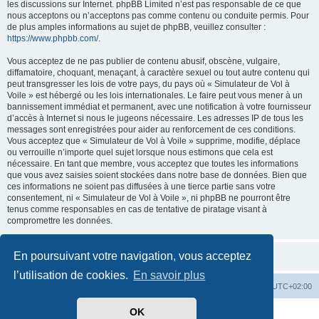
les discussions sur Internet. phpBB Limited n’est pas responsable de ce que
nous acceptons ou n’acceptons pas comme contenu ou conduite permis. Pour
de plus amples informations au sujet de phpBB, veuillez consulter :
https://www.phpbb.com/
.
Vous acceptez de ne pas publier de contenu abusif, obscène, vulgaire,
diffamatoire, choquant, menaçant, à caractère sexuel ou tout autre contenu qui
peut transgresser les lois de votre pays, du pays où « Simulateur de Vol à
Voile » est hébergé ou les lois internationales. Le faire peut vous mener à un
bannissement immédiat et permanent, avec une notification à votre fournisseur
d’accès à Internet si nous le jugeons nécessaire. Les adresses IP de tous les
messages sont enregistrées pour aider au renforcement de ces conditions.
Vous acceptez que « Simulateur de Vol à Voile » supprime, modifie, déplace
ou verrouille n’importe quel sujet lorsque nous estimons que cela est
nécessaire. En tant que membre, vous acceptez que toutes les informations
que vous avez saisies soient stockées dans notre base de données. Bien que
ces informations ne soient pas diffusées à une tierce partie sans votre
consentement, ni « Simulateur de Vol à Voile », ni phpBB ne pourront être
tenus comme responsables en cas de tentative de piratage visant à
compromettre les données.
En poursuivant votre navigation, vous acceptez
l’utilisation de cookies.
En savoir plus
Index du forum
Supprimer les cookies
Heures au format
UTC+02:00
OK
Développé par
phpBB
® Forum Software © phpBB Limited