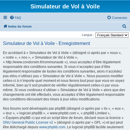
Simulateur de Vol à Voile
FAQ
Connexion
R
Index du forum
e
Langue :
c
Simulateur de Vol à Voile - Enregistrement
h
En accédant à « Simulateur de Vol à Voile » (désigné ci-après par « nous »,
e
« notre », « nos », « Simulateur de Vol à Voile »,
r
« http://www.condorsim.fr/communaute »), vous acceptez d’être légalement
responsable des conditions suivantes. Si vous n’acceptez pas d’être
c
légalement responsable de toutes les conditions suivantes, alors n’accédez
h
pas et/ou n’utilisez pas « Simulateur de Vol à Voile ». Nous pouvons modifier
celles-ci à n’importe quel moment et nous ferons tout pour que vous en soyez
e
informé, bien qu’il soit prudent de vérifier régulièrement celles-ci par vous-
r
même. Si vous continuez d’utiliser « Simulateur de Vol à Voile » alors que des
changements ont été effectués, vous acceptez d’être légalement responsable
des conditions découlant des mises à jour et/ou modifications.
Nos forums sont développés par phpBB (désigné ci-après par « ils », « eux »,
« leur », « logiciel phpBB », « www.phpbb.com », « phpBB Limited »,
« Équipes phpBB ») qui est un script libre de forum, déclaré sous la licence «
GNU General Public License v2
» (désigné ci-après par « GPL ») et qui peut
être téléchargé depuis
www.phpbb.com
. Le logiciel phpBB facilite seulement