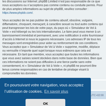
les discussions sur Internet. phpBB Limited n’est pas responsable de ce que
nous acceptons ou n’acceptons pas comme contenu ou conduite permis. Pour
de plus amples informations au sujet de phpBB, veuillez consulter :
https://www.phpbb.com/
.
Vous acceptez de ne pas publier de contenu abusif, obscène, vulgaire,
diffamatoire, choquant, menaçant, à caractère sexuel ou tout autre contenu qui
peut transgresser les lois de votre pays, du pays où « Simulateur de Vol à
Voile » est hébergé ou les lois internationales. Le faire peut vous mener à un
bannissement immédiat et permanent, avec une notification à votre fournisseur
d’accès à Internet si nous le jugeons nécessaire. Les adresses IP de tous les
messages sont enregistrées pour aider au renforcement de ces conditions.
Vous acceptez que « Simulateur de Vol à Voile » supprime, modifie, déplace
ou verrouille n’importe quel sujet lorsque nous estimons que cela est
nécessaire. En tant que membre, vous acceptez que toutes les informations
que vous avez saisies soient stockées dans notre base de données. Bien que
ces informations ne soient pas diffusées à une tierce partie sans votre
consentement, ni « Simulateur de Vol à Voile », ni phpBB ne pourront être
tenus comme responsables en cas de tentative de piratage visant à
compromettre les données.
En poursuivant votre navigation, vous acceptez
l’utilisation de cookies.
En savoir plus
Index du forum
Supprimer les cookies
Heures au format
UTC+02:00
OK
Développé par
phpBB
® Forum Software © phpBB Limited