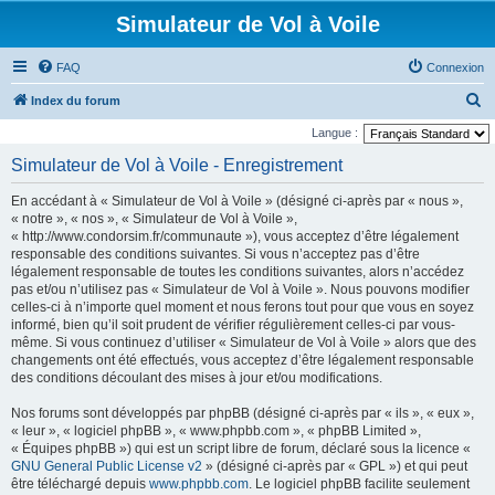
Simulateur de Vol à Voile
FAQ
Connexion
R
Index du forum
e
Langue :
c
Simulateur de Vol à Voile - Enregistrement
h
En accédant à « Simulateur de Vol à Voile » (désigné ci-après par « nous »,
e
« notre », « nos », « Simulateur de Vol à Voile »,
r
« http://www.condorsim.fr/communaute »), vous acceptez d’être légalement
responsable des conditions suivantes. Si vous n’acceptez pas d’être
c
légalement responsable de toutes les conditions suivantes, alors n’accédez
h
pas et/ou n’utilisez pas « Simulateur de Vol à Voile ». Nous pouvons modifier
celles-ci à n’importe quel moment et nous ferons tout pour que vous en soyez
e
informé, bien qu’il soit prudent de vérifier régulièrement celles-ci par vous-
r
même. Si vous continuez d’utiliser « Simulateur de Vol à Voile » alors que des
changements ont été effectués, vous acceptez d’être légalement responsable
des conditions découlant des mises à jour et/ou modifications.
Nos forums sont développés par phpBB (désigné ci-après par « ils », « eux »,
« leur », « logiciel phpBB », « www.phpbb.com », « phpBB Limited »,
« Équipes phpBB ») qui est un script libre de forum, déclaré sous la licence «
GNU General Public License v2
» (désigné ci-après par « GPL ») et qui peut
être téléchargé depuis
www.phpbb.com
. Le logiciel phpBB facilite seulement