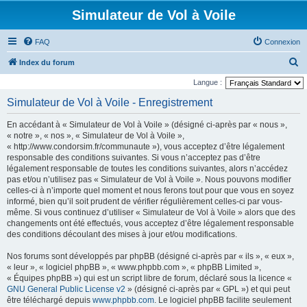
Simulateur de Vol à Voile
FAQ
Connexion
R
Index du forum
e
Langue :
c
Simulateur de Vol à Voile - Enregistrement
h
En accédant à « Simulateur de Vol à Voile » (désigné ci-après par « nous »,
e
« notre », « nos », « Simulateur de Vol à Voile »,
r
« http://www.condorsim.fr/communaute »), vous acceptez d’être légalement
responsable des conditions suivantes. Si vous n’acceptez pas d’être
c
légalement responsable de toutes les conditions suivantes, alors n’accédez
h
pas et/ou n’utilisez pas « Simulateur de Vol à Voile ». Nous pouvons modifier
celles-ci à n’importe quel moment et nous ferons tout pour que vous en soyez
e
informé, bien qu’il soit prudent de vérifier régulièrement celles-ci par vous-
r
même. Si vous continuez d’utiliser « Simulateur de Vol à Voile » alors que des
changements ont été effectués, vous acceptez d’être légalement responsable
des conditions découlant des mises à jour et/ou modifications.
Nos forums sont développés par phpBB (désigné ci-après par « ils », « eux »,
« leur », « logiciel phpBB », « www.phpbb.com », « phpBB Limited »,
« Équipes phpBB ») qui est un script libre de forum, déclaré sous la licence «
GNU General Public License v2
» (désigné ci-après par « GPL ») et qui peut
être téléchargé depuis
www.phpbb.com
. Le logiciel phpBB facilite seulement