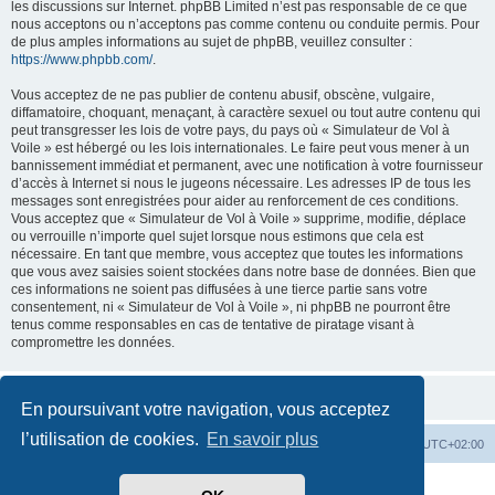
les discussions sur Internet. phpBB Limited n’est pas responsable de ce que
nous acceptons ou n’acceptons pas comme contenu ou conduite permis. Pour
de plus amples informations au sujet de phpBB, veuillez consulter :
https://www.phpbb.com/
.
Vous acceptez de ne pas publier de contenu abusif, obscène, vulgaire,
diffamatoire, choquant, menaçant, à caractère sexuel ou tout autre contenu qui
peut transgresser les lois de votre pays, du pays où « Simulateur de Vol à
Voile » est hébergé ou les lois internationales. Le faire peut vous mener à un
bannissement immédiat et permanent, avec une notification à votre fournisseur
d’accès à Internet si nous le jugeons nécessaire. Les adresses IP de tous les
messages sont enregistrées pour aider au renforcement de ces conditions.
Vous acceptez que « Simulateur de Vol à Voile » supprime, modifie, déplace
ou verrouille n’importe quel sujet lorsque nous estimons que cela est
nécessaire. En tant que membre, vous acceptez que toutes les informations
que vous avez saisies soient stockées dans notre base de données. Bien que
ces informations ne soient pas diffusées à une tierce partie sans votre
consentement, ni « Simulateur de Vol à Voile », ni phpBB ne pourront être
tenus comme responsables en cas de tentative de piratage visant à
compromettre les données.
En poursuivant votre navigation, vous acceptez
l’utilisation de cookies.
En savoir plus
Index du forum
Supprimer les cookies
Heures au format
UTC+02:00
Développé par
phpBB
® Forum Software © phpBB Limited