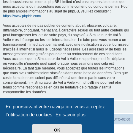
les discussions sur Internet. phpBB Limited n’est pas responsable de ce que
nous acceptons ou n’acceptons pas comme contenu ou conduite permis. Pour
de plus amples informations au sujet de phpBB, veuillez consulter :
https://www.phpbb.com/
.
Vous acceptez de ne pas publier de contenu abusif, obscène, vulgaire,
diffamatoire, choquant, menaçant, à caractère sexuel ou tout autre contenu qui
peut transgresser les lois de votre pays, du pays où « Simulateur de Vol à
Voile » est hébergé ou les lois internationales. Le faire peut vous mener à un
bannissement immédiat et permanent, avec une notification à votre fournisseur
d’accès à Internet si nous le jugeons nécessaire. Les adresses IP de tous les
messages sont enregistrées pour aider au renforcement de ces conditions.
Vous acceptez que « Simulateur de Vol à Voile » supprime, modifie, déplace
ou verrouille n’importe quel sujet lorsque nous estimons que cela est
nécessaire. En tant que membre, vous acceptez que toutes les informations
que vous avez saisies soient stockées dans notre base de données. Bien que
ces informations ne soient pas diffusées à une tierce partie sans votre
consentement, ni « Simulateur de Vol à Voile », ni phpBB ne pourront être
tenus comme responsables en cas de tentative de piratage visant à
compromettre les données.
En poursuivant votre navigation, vous acceptez
l’utilisation de cookies.
En savoir plus
Index du forum
Supprimer les cookies
Heures au format
UTC+02:00
OK
Développé par
phpBB
® Forum Software © phpBB Limited