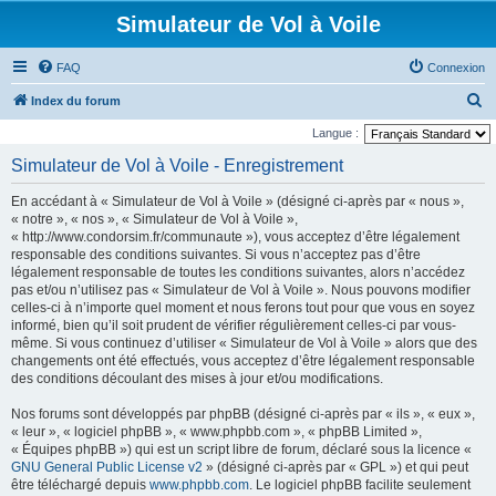
Simulateur de Vol à Voile
FAQ
Connexion
R
Index du forum
e
Langue :
c
Simulateur de Vol à Voile - Enregistrement
h
En accédant à « Simulateur de Vol à Voile » (désigné ci-après par « nous »,
e
« notre », « nos », « Simulateur de Vol à Voile »,
r
« http://www.condorsim.fr/communaute »), vous acceptez d’être légalement
responsable des conditions suivantes. Si vous n’acceptez pas d’être
c
légalement responsable de toutes les conditions suivantes, alors n’accédez
h
pas et/ou n’utilisez pas « Simulateur de Vol à Voile ». Nous pouvons modifier
celles-ci à n’importe quel moment et nous ferons tout pour que vous en soyez
e
informé, bien qu’il soit prudent de vérifier régulièrement celles-ci par vous-
r
même. Si vous continuez d’utiliser « Simulateur de Vol à Voile » alors que des
changements ont été effectués, vous acceptez d’être légalement responsable
des conditions découlant des mises à jour et/ou modifications.
Nos forums sont développés par phpBB (désigné ci-après par « ils », « eux »,
« leur », « logiciel phpBB », « www.phpbb.com », « phpBB Limited »,
« Équipes phpBB ») qui est un script libre de forum, déclaré sous la licence «
GNU General Public License v2
» (désigné ci-après par « GPL ») et qui peut
être téléchargé depuis
www.phpbb.com
. Le logiciel phpBB facilite seulement