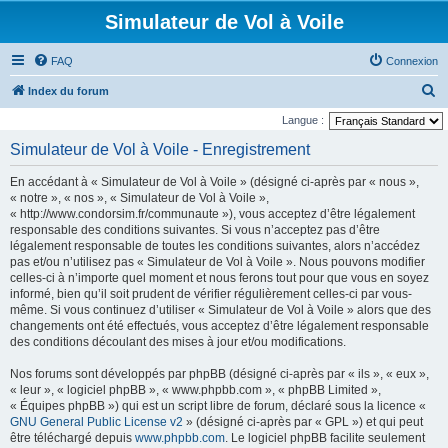
Simulateur de Vol à Voile
FAQ
Connexion
R
Index du forum
e
Langue :
c
Simulateur de Vol à Voile - Enregistrement
h
En accédant à « Simulateur de Vol à Voile » (désigné ci-après par « nous »,
e
« notre », « nos », « Simulateur de Vol à Voile »,
r
« http://www.condorsim.fr/communaute »), vous acceptez d’être légalement
responsable des conditions suivantes. Si vous n’acceptez pas d’être
c
légalement responsable de toutes les conditions suivantes, alors n’accédez
h
pas et/ou n’utilisez pas « Simulateur de Vol à Voile ». Nous pouvons modifier
celles-ci à n’importe quel moment et nous ferons tout pour que vous en soyez
e
informé, bien qu’il soit prudent de vérifier régulièrement celles-ci par vous-
r
même. Si vous continuez d’utiliser « Simulateur de Vol à Voile » alors que des
changements ont été effectués, vous acceptez d’être légalement responsable
des conditions découlant des mises à jour et/ou modifications.
Nos forums sont développés par phpBB (désigné ci-après par « ils », « eux »,
« leur », « logiciel phpBB », « www.phpbb.com », « phpBB Limited »,
« Équipes phpBB ») qui est un script libre de forum, déclaré sous la licence «
GNU General Public License v2
» (désigné ci-après par « GPL ») et qui peut
être téléchargé depuis
www.phpbb.com
. Le logiciel phpBB facilite seulement