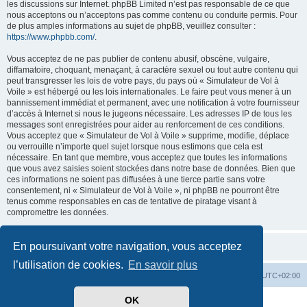
les discussions sur Internet. phpBB Limited n’est pas responsable de ce que
nous acceptons ou n’acceptons pas comme contenu ou conduite permis. Pour
de plus amples informations au sujet de phpBB, veuillez consulter :
https://www.phpbb.com/
.
Vous acceptez de ne pas publier de contenu abusif, obscène, vulgaire,
diffamatoire, choquant, menaçant, à caractère sexuel ou tout autre contenu qui
peut transgresser les lois de votre pays, du pays où « Simulateur de Vol à
Voile » est hébergé ou les lois internationales. Le faire peut vous mener à un
bannissement immédiat et permanent, avec une notification à votre fournisseur
d’accès à Internet si nous le jugeons nécessaire. Les adresses IP de tous les
messages sont enregistrées pour aider au renforcement de ces conditions.
Vous acceptez que « Simulateur de Vol à Voile » supprime, modifie, déplace
ou verrouille n’importe quel sujet lorsque nous estimons que cela est
nécessaire. En tant que membre, vous acceptez que toutes les informations
que vous avez saisies soient stockées dans notre base de données. Bien que
ces informations ne soient pas diffusées à une tierce partie sans votre
consentement, ni « Simulateur de Vol à Voile », ni phpBB ne pourront être
tenus comme responsables en cas de tentative de piratage visant à
compromettre les données.
En poursuivant votre navigation, vous acceptez
l’utilisation de cookies.
En savoir plus
Index du forum
Supprimer les cookies
Heures au format
UTC+02:00
OK
Développé par
phpBB
® Forum Software © phpBB Limited