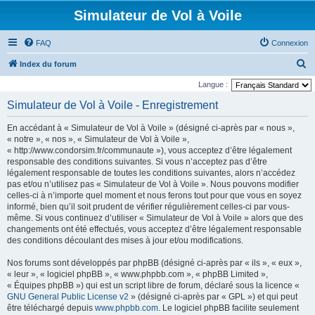
Simulateur de Vol à Voile
FAQ
Connexion
R
Index du forum
e
Langue :
c
Simulateur de Vol à Voile - Enregistrement
h
En accédant à « Simulateur de Vol à Voile » (désigné ci-après par « nous »,
e
« notre », « nos », « Simulateur de Vol à Voile »,
r
« http://www.condorsim.fr/communaute »), vous acceptez d’être légalement
responsable des conditions suivantes. Si vous n’acceptez pas d’être
c
légalement responsable de toutes les conditions suivantes, alors n’accédez
h
pas et/ou n’utilisez pas « Simulateur de Vol à Voile ». Nous pouvons modifier
celles-ci à n’importe quel moment et nous ferons tout pour que vous en soyez
e
informé, bien qu’il soit prudent de vérifier régulièrement celles-ci par vous-
r
même. Si vous continuez d’utiliser « Simulateur de Vol à Voile » alors que des
changements ont été effectués, vous acceptez d’être légalement responsable
des conditions découlant des mises à jour et/ou modifications.
Nos forums sont développés par phpBB (désigné ci-après par « ils », « eux »,
« leur », « logiciel phpBB », « www.phpbb.com », « phpBB Limited »,
« Équipes phpBB ») qui est un script libre de forum, déclaré sous la licence «
GNU General Public License v2
» (désigné ci-après par « GPL ») et qui peut
être téléchargé depuis
www.phpbb.com
. Le logiciel phpBB facilite seulement