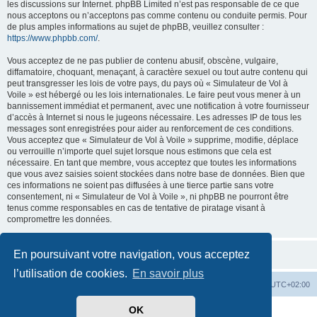
les discussions sur Internet. phpBB Limited n’est pas responsable de ce que
nous acceptons ou n’acceptons pas comme contenu ou conduite permis. Pour
de plus amples informations au sujet de phpBB, veuillez consulter :
https://www.phpbb.com/
.
Vous acceptez de ne pas publier de contenu abusif, obscène, vulgaire,
diffamatoire, choquant, menaçant, à caractère sexuel ou tout autre contenu qui
peut transgresser les lois de votre pays, du pays où « Simulateur de Vol à
Voile » est hébergé ou les lois internationales. Le faire peut vous mener à un
bannissement immédiat et permanent, avec une notification à votre fournisseur
d’accès à Internet si nous le jugeons nécessaire. Les adresses IP de tous les
messages sont enregistrées pour aider au renforcement de ces conditions.
Vous acceptez que « Simulateur de Vol à Voile » supprime, modifie, déplace
ou verrouille n’importe quel sujet lorsque nous estimons que cela est
nécessaire. En tant que membre, vous acceptez que toutes les informations
que vous avez saisies soient stockées dans notre base de données. Bien que
ces informations ne soient pas diffusées à une tierce partie sans votre
consentement, ni « Simulateur de Vol à Voile », ni phpBB ne pourront être
tenus comme responsables en cas de tentative de piratage visant à
compromettre les données.
En poursuivant votre navigation, vous acceptez
l’utilisation de cookies.
En savoir plus
Index du forum
Supprimer les cookies
Heures au format
UTC+02:00
OK
Développé par
phpBB
® Forum Software © phpBB Limited