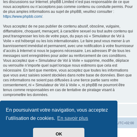
les discussions sur Internet. phpBB Limited n’est pas responsable de ce que
nous acceptons ou n’acceptons pas comme contenu ou conduite permis. Pour
de plus amples informations au sujet de phpBB, veuillez consulter :
https://www.phpbb.com/
.
Vous acceptez de ne pas publier de contenu abusif, obscène, vulgaire,
diffamatoire, choquant, menaçant, à caractère sexuel ou tout autre contenu qui
peut transgresser les lois de votre pays, du pays où « Simulateur de Vol à
Voile » est hébergé ou les lois internationales. Le faire peut vous mener à un
bannissement immédiat et permanent, avec une notification à votre fournisseur
d’accès à Internet si nous le jugeons nécessaire. Les adresses IP de tous les
messages sont enregistrées pour aider au renforcement de ces conditions.
Vous acceptez que « Simulateur de Vol à Voile » supprime, modifie, déplace
ou verrouille n’importe quel sujet lorsque nous estimons que cela est
nécessaire. En tant que membre, vous acceptez que toutes les informations
que vous avez saisies soient stockées dans notre base de données. Bien que
ces informations ne soient pas diffusées à une tierce partie sans votre
consentement, ni « Simulateur de Vol à Voile », ni phpBB ne pourront être
tenus comme responsables en cas de tentative de piratage visant à
compromettre les données.
En poursuivant votre navigation, vous acceptez
l’utilisation de cookies.
En savoir plus
Index du forum
Supprimer les cookies
Heures au format
UTC+02:00
OK
Développé par
phpBB
® Forum Software © phpBB Limited