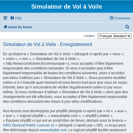
Simulateur de Vol à Voile
FAQ
Connexion
R
Index du forum
e
Langue :
c
Simulateur de Vol à Voile - Enregistrement
h
En accédant à « Simulateur de Vol à Voile » (désigné ci-après par « nous »,
e
« notre », « nos », « Simulateur de Vol à Voile »,
r
« http://www.condorsim.fr/communaute »), vous acceptez d’être légalement
responsable des conditions suivantes. Si vous n’acceptez pas d’être
c
légalement responsable de toutes les conditions suivantes, alors n’accédez
h
pas et/ou n’utilisez pas « Simulateur de Vol à Voile ». Nous pouvons modifier
celles-ci à n’importe quel moment et nous ferons tout pour que vous en soyez
e
informé, bien qu’il soit prudent de vérifier régulièrement celles-ci par vous-
r
même. Si vous continuez d’utiliser « Simulateur de Vol à Voile » alors que des
changements ont été effectués, vous acceptez d’être légalement responsable
des conditions découlant des mises à jour et/ou modifications.
Nos forums sont développés par phpBB (désigné ci-après par « ils », « eux »,
« leur », « logiciel phpBB », « www.phpbb.com », « phpBB Limited »,
« Équipes phpBB ») qui est un script libre de forum, déclaré sous la licence «
GNU General Public License v2
» (désigné ci-après par « GPL ») et qui peut
être téléchargé depuis
www.phpbb.com
. Le logiciel phpBB facilite seulement