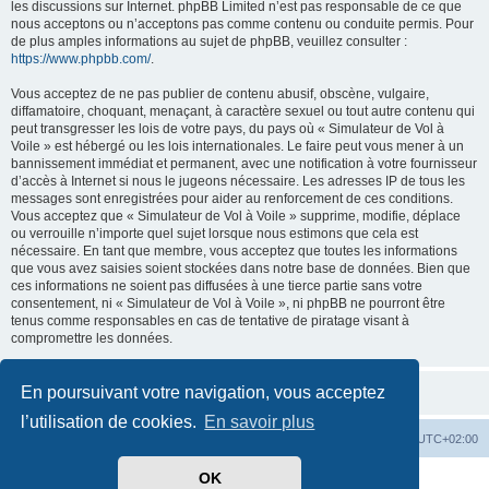
les discussions sur Internet. phpBB Limited n’est pas responsable de ce que
nous acceptons ou n’acceptons pas comme contenu ou conduite permis. Pour
de plus amples informations au sujet de phpBB, veuillez consulter :
https://www.phpbb.com/
.
Vous acceptez de ne pas publier de contenu abusif, obscène, vulgaire,
diffamatoire, choquant, menaçant, à caractère sexuel ou tout autre contenu qui
peut transgresser les lois de votre pays, du pays où « Simulateur de Vol à
Voile » est hébergé ou les lois internationales. Le faire peut vous mener à un
bannissement immédiat et permanent, avec une notification à votre fournisseur
d’accès à Internet si nous le jugeons nécessaire. Les adresses IP de tous les
messages sont enregistrées pour aider au renforcement de ces conditions.
Vous acceptez que « Simulateur de Vol à Voile » supprime, modifie, déplace
ou verrouille n’importe quel sujet lorsque nous estimons que cela est
nécessaire. En tant que membre, vous acceptez que toutes les informations
que vous avez saisies soient stockées dans notre base de données. Bien que
ces informations ne soient pas diffusées à une tierce partie sans votre
consentement, ni « Simulateur de Vol à Voile », ni phpBB ne pourront être
tenus comme responsables en cas de tentative de piratage visant à
compromettre les données.
En poursuivant votre navigation, vous acceptez
l’utilisation de cookies.
En savoir plus
Index du forum
Supprimer les cookies
Heures au format
UTC+02:00
OK
Développé par
phpBB
® Forum Software © phpBB Limited