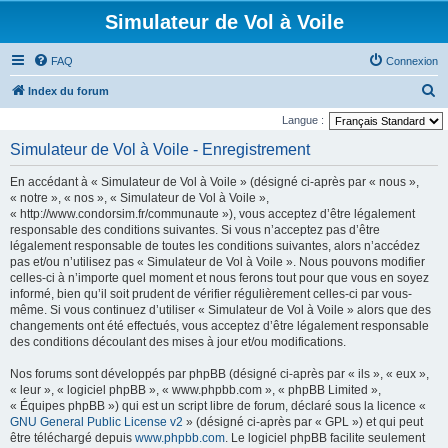
Simulateur de Vol à Voile
FAQ
Connexion
R
Index du forum
e
Langue :
c
Simulateur de Vol à Voile - Enregistrement
h
En accédant à « Simulateur de Vol à Voile » (désigné ci-après par « nous »,
e
« notre », « nos », « Simulateur de Vol à Voile »,
r
« http://www.condorsim.fr/communaute »), vous acceptez d’être légalement
responsable des conditions suivantes. Si vous n’acceptez pas d’être
c
légalement responsable de toutes les conditions suivantes, alors n’accédez
h
pas et/ou n’utilisez pas « Simulateur de Vol à Voile ». Nous pouvons modifier
celles-ci à n’importe quel moment et nous ferons tout pour que vous en soyez
e
informé, bien qu’il soit prudent de vérifier régulièrement celles-ci par vous-
r
même. Si vous continuez d’utiliser « Simulateur de Vol à Voile » alors que des
changements ont été effectués, vous acceptez d’être légalement responsable
des conditions découlant des mises à jour et/ou modifications.
Nos forums sont développés par phpBB (désigné ci-après par « ils », « eux »,
« leur », « logiciel phpBB », « www.phpbb.com », « phpBB Limited »,
« Équipes phpBB ») qui est un script libre de forum, déclaré sous la licence «
GNU General Public License v2
» (désigné ci-après par « GPL ») et qui peut
être téléchargé depuis
www.phpbb.com
. Le logiciel phpBB facilite seulement