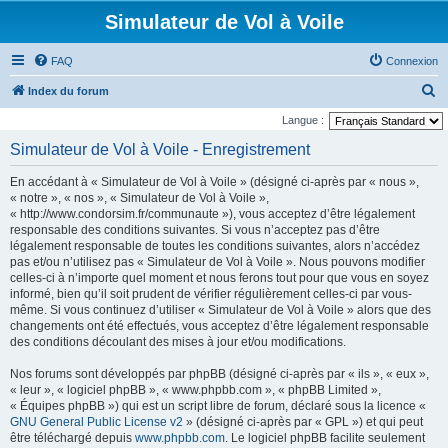
Simulateur de Vol à Voile
FAQ
Connexion
R
Index du forum
e
Langue :
c
Simulateur de Vol à Voile - Enregistrement
h
En accédant à « Simulateur de Vol à Voile » (désigné ci-après par « nous »,
e
« notre », « nos », « Simulateur de Vol à Voile »,
r
« http://www.condorsim.fr/communaute »), vous acceptez d’être légalement
responsable des conditions suivantes. Si vous n’acceptez pas d’être
c
légalement responsable de toutes les conditions suivantes, alors n’accédez
h
pas et/ou n’utilisez pas « Simulateur de Vol à Voile ». Nous pouvons modifier
celles-ci à n’importe quel moment et nous ferons tout pour que vous en soyez
e
informé, bien qu’il soit prudent de vérifier régulièrement celles-ci par vous-
r
même. Si vous continuez d’utiliser « Simulateur de Vol à Voile » alors que des
changements ont été effectués, vous acceptez d’être légalement responsable
des conditions découlant des mises à jour et/ou modifications.
Nos forums sont développés par phpBB (désigné ci-après par « ils », « eux »,
« leur », « logiciel phpBB », « www.phpbb.com », « phpBB Limited »,
« Équipes phpBB ») qui est un script libre de forum, déclaré sous la licence «
GNU General Public License v2
» (désigné ci-après par « GPL ») et qui peut
être téléchargé depuis
www.phpbb.com
. Le logiciel phpBB facilite seulement