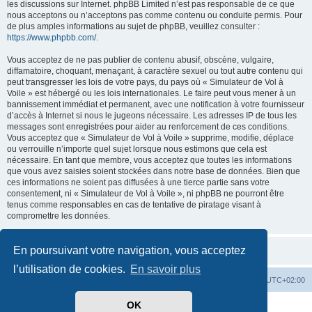
les discussions sur Internet. phpBB Limited n’est pas responsable de ce que
nous acceptons ou n’acceptons pas comme contenu ou conduite permis. Pour
de plus amples informations au sujet de phpBB, veuillez consulter :
https://www.phpbb.com/
.
Vous acceptez de ne pas publier de contenu abusif, obscène, vulgaire,
diffamatoire, choquant, menaçant, à caractère sexuel ou tout autre contenu qui
peut transgresser les lois de votre pays, du pays où « Simulateur de Vol à
Voile » est hébergé ou les lois internationales. Le faire peut vous mener à un
bannissement immédiat et permanent, avec une notification à votre fournisseur
d’accès à Internet si nous le jugeons nécessaire. Les adresses IP de tous les
messages sont enregistrées pour aider au renforcement de ces conditions.
Vous acceptez que « Simulateur de Vol à Voile » supprime, modifie, déplace
ou verrouille n’importe quel sujet lorsque nous estimons que cela est
nécessaire. En tant que membre, vous acceptez que toutes les informations
que vous avez saisies soient stockées dans notre base de données. Bien que
ces informations ne soient pas diffusées à une tierce partie sans votre
consentement, ni « Simulateur de Vol à Voile », ni phpBB ne pourront être
tenus comme responsables en cas de tentative de piratage visant à
compromettre les données.
En poursuivant votre navigation, vous acceptez
l’utilisation de cookies.
En savoir plus
Index du forum
Supprimer les cookies
Heures au format
UTC+02:00
OK
Développé par
phpBB
® Forum Software © phpBB Limited